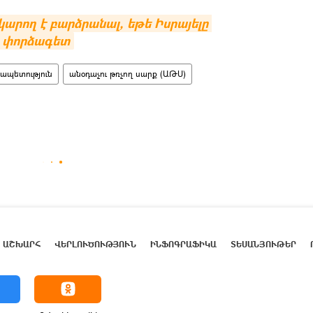
կարող է բարձրանալ, եթե Իսրայելը 
 փորձագետ
ապետություն
անօդաչու թռչող սարք (ԱԹՍ)
ԱՇԽԱՐՀ
ՎԵՐԼՈՒԾՈՒԹՅՈՒՆ
ԻՆՖՈԳՐԱՖԻԿԱ
ՏԵՍԱՆՅՈՒԹԵՐ