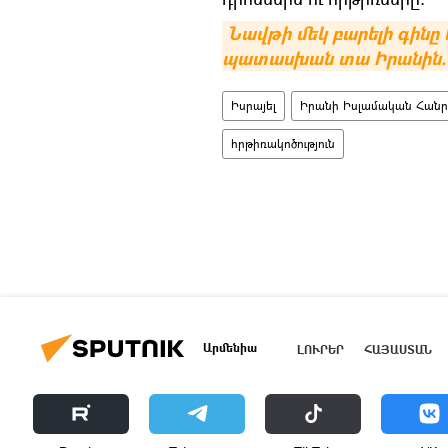
Նավթի մեկ բարելի գինը 
պատասխան տա Իրանին.
Իսրայել
Իրանի Իսլամական Հանր
հրթիռակոծություն
Արմենիա
ԼՈՒՐԵՐ
ՀԱՅԱՍՏԱՆ