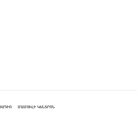
ՌԱԴԻՈ
ՄԱՄՈՒԼԻ ԿԵՆՏՐՈՆ