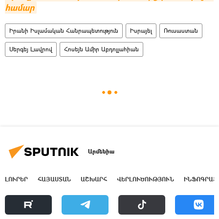
համար
Իրանի Իսլամական Հանրապետություն
Իսրայել
Ռուսաստան
Սերգեյ Լավրով
Հոսեյն Ամիր Աբդոլլահիան
Արմենիա
ԼՈՒՐԵՐ
ՀԱՅԱՍՏԱՆ
ԱՇԽԱՐՀ
ՎԵՐԼՈՒԾՈՒԹՅՈՒՆ
ԻՆՖՈԳՐԱՖ