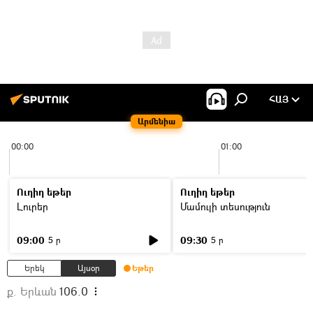
ՀԱՅ
Արմենիա
00:00
01:00
Ուղիղ եթեր
Ուղիղ եթեր
Լուրեր
Մամուլի տեսություն
09:00
09:30
5 ր
5 ր
Երեկ
Այսօր
Եթեր
ք. Երևան
106.0