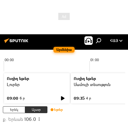
ՀԱՅ
Արմենիա
00:00
01:00
Ուղիղ եթեր
Ուղիղ եթեր
Լուրեր
Մամուլի տեսություն
09:00
09:35
6 ր
4 ր
Երեկ
Այսօր
Եթեր
ք. Երևան
106.0