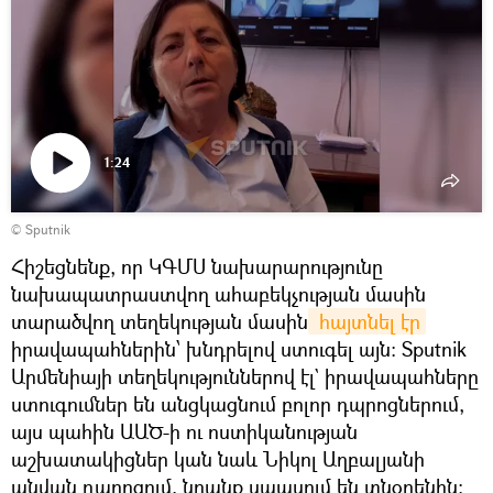
1:24
Դիտել
© Sputnik
տեսանյութը
Հիշեցնենք, որ ԿԳՄՍ նախարարությունը
նախապատրաստվող ահաբեկչության մասին
տարածվող տեղեկության մասին
 հայտնել էր
իրավապահներին՝ խնդրելով ստուգել այն։ Sputnik
Արմենիայի տեղեկություններով էլ` իրավապահները
ստուգումներ են անցկացնում բոլոր դպրոցներում,
այս պահին ԱԱԾ-ի ու ոստիկանության
աշխատակիցներ կան նաև Նիկոլ Աղբալյանի
անվան դպրոցում, նրանք սպասում են տնօրենին։