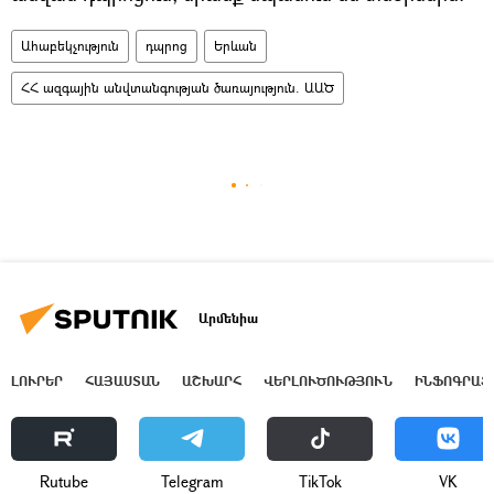
Ահաբեկչություն
դպրոց
Երևան
ՀՀ ազգային անվտանգության ծառայություն. ԱԱԾ
Արմենիա
ԼՈՒՐԵՐ
ՀԱՅԱՍՏԱՆ
ԱՇԽԱՐՀ
ՎԵՐԼՈՒԾՈՒԹՅՈՒՆ
ԻՆՖՈԳՐԱՖ
Rutube
Telegram
ТikТоk
VK