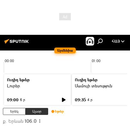
ՀԱՅ
Արմենիա
00:00
01:00
Ուղիղ եթեր
Ուղիղ եթեր
Լուրեր
Մամուլի տեսություն
09:00
09:35
6 ր
4 ր
Երեկ
Այսօր
Եթեր
ք. Երևան
106.0