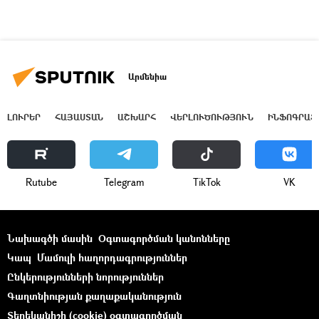
Արմենիա
ԼՈՒՐԵՐ
ՀԱՅԱՍՏԱՆ
ԱՇԽԱՐՀ
ՎԵՐԼՈՒԾՈՒԹՅՈՒՆ
ԻՆՖՈԳՐԱՖ
Rutube
Telegram
ТikТоk
VK
Նախագծի մասին
Օգտագործման կանոնները
Կապ
Մամուլի հաղորդագրություններ
Ընկերությունների նորություններ
Գաղտնիության քաղաքականություն
Տեղեկանիշի (cookie) օգտագործման