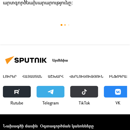
արտգործնախարարությունը։
Արմենիա
ԼՈՒՐԵՐ
ՀԱՅԱՍՏԱՆ
ԱՇԽԱՐՀ
ՎԵՐԼՈՒԾՈՒԹՅՈՒՆ
ԻՆՖՈԳՐԱՖ
Rutube
Telegram
ТikТоk
VK
Նախագծի մասին
Օգտագործման կանոնները