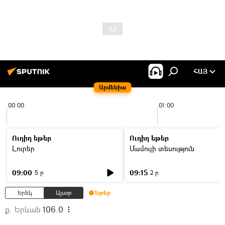
ՀԱՅ
Արմենիա
00:00
01:00
Ուղիղ եթեր
Ուղիղ եթեր
Լուրեր
Մամուլի տեսություն
09:00
09:15
5 ր
2 ր
Երեկ
Այսօր
Եթեր
ք. Երևան
106.0