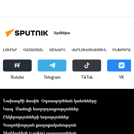
Արմենիա
ԼՈՒՐԵՐ
ՀԱՅԱՍՏԱՆ
ԱՇԽԱՐՀ
ՎԵՐԼՈՒԾՈՒԹՅՈՒՆ
ԻՆՖՈԳՐԱՖ
Rutube
Telegram
ТikТоk
VK
Նախագծի մասին
Օգտագործման կանոնները
Կապ
Մամուլի հաղորդագրություններ
Ընկերությունների նորություններ
Գաղտնիության քաղաքականություն
Տեղեկանիշի (cookie) օգտագործման