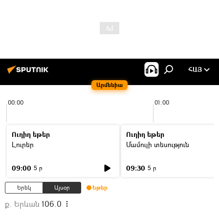
ՀԱՅ
Արմենիա
00:00
01:00
Ուղիղ եթեր
Ուղիղ եթեր
Լուրեր
Մամուլի տեսություն
09:00
09:30
5 ր
5 ր
Երեկ
Այսօր
Եթեր
ք. Երևան
106.0