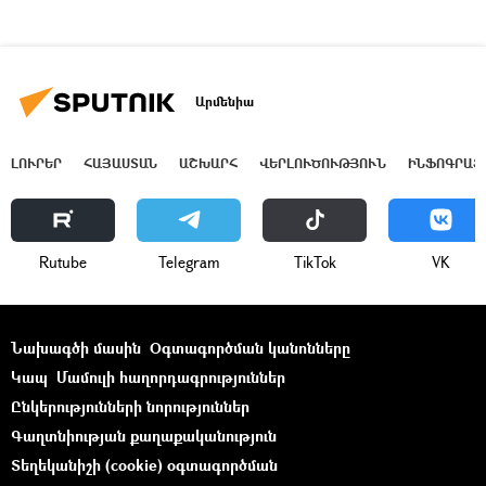
Արմենիա
ԼՈՒՐԵՐ
ՀԱՅԱՍՏԱՆ
ԱՇԽԱՐՀ
ՎԵՐԼՈՒԾՈՒԹՅՈՒՆ
ԻՆՖՈԳՐԱՖ
Rutube
Telegram
ТikТоk
VK
Նախագծի մասին
Օգտագործման կանոնները
Կապ
Մամուլի հաղորդագրություններ
Ընկերությունների նորություններ
Գաղտնիության քաղաքականություն
Տեղեկանիշի (cookie) օգտագործման