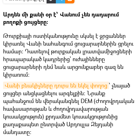
Արդեն մի քանի օր է՝ Վանում չեն դադարում
բողոքի ցույցերը։
Թուրքիայի ոստիկանությունը սկսել է ջրցաններ
կիրառել Վանի նահանգում ցուցարարներին ցրելու
համար։ Դատելով թուրքական լրատվամիջոցների
հրապարակած կադրերից՝ ուժայինները
ցուցարարների դեմ նաև արցունքաբեր գազ են
կիրառում։
Վանի բնակիչները դուրս են եկել փողոց
՝ չնայած
ցույցեր անցկացնելու արգելքին։ Նրանք
պահանջում են վերականգնել DEM (Ժողովրդական
հավասարության և ժողովրդավարության
կուսակցություն) քրդամետ կուսակցությունից
քաղաքապետ ընտրված Աբդուլլա Զեյդանի
մանդատը։