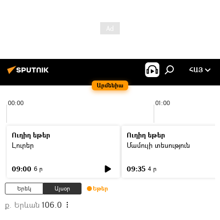
ՀԱՅ
Արմենիա
00:00
01:00
Ուղիղ եթեր
Ուղիղ եթեր
Լուրեր
Մամուլի տեսություն
09:00
09:35
6 ր
4 ր
Երեկ
Այսօր
Եթեր
ք. Երևան
106.0