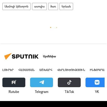
Մամուլի կենտրոն
ասուլիս
ծառ
Երևան
Արմենիա
ԼՈՒՐԵՐ
ՀԱՅԱՍՏԱՆ
ԱՇԽԱՐՀ
ՎԵՐԼՈՒԾՈՒԹՅՈՒՆ
ԻՆՖՈԳՐԱՖ
Rutube
Telegram
ТikТоk
VK