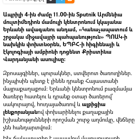
Ապրիլի 4-ին ժամը 11.00-ին Sputnik Արմենիա
մուլտիմեդիոն մամուլի կենտրոնում կկայանա
Երևանի ավագանու անդամ, «Կանաչապատում և
շրջակա միջավայրի պահպանություն» ՊՈԱԿ-ի
նախկին փոխտնօրեն, ԵՊԲՀ-ի հիգիենայի և
էկոլոգիայի ամբիոնի դոցենտ Քրիստինա
Վարդանյանի ասուլիսը։
Զբոսայգիներ, պուրակներ, ստվերոտ ծառուղիներ.
ինչպիսին պետք է լինեն դրանք Հայաստանի
մայրաքաղաքում: Երևանի կենտրոնում բազմամյա
ծառերը հատելու և դրանք օտար ծառերով՝
սակուրայով, հուդայածառով և
ալբիցիա
լենքորանյան
ով փոխարինելու քաղաքային
իշխանությունների որոշման շուրջ աղմուկը, վեճերը
չեն հանդարտվում։
Ինչ ճակատագիր է սպասվում մայրաքաղաքի