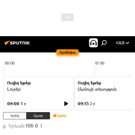
ՀԱՅ
Արմենիա
00:00
01:00
Ուղիղ եթեր
Ուղիղ եթեր
Լուրեր
Մամուլի տեսություն
09:00
09:15
5 ր
2 ր
Երեկ
Այսօր
Եթեր
ք. Երևան
106.0