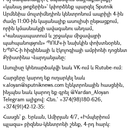
«կանաչ թոքերին»` կփորձենք պարզել Sputnik
Արմենիա մուլտիմեդիոն կենտրոնում ապրիլի 4-ին
ժամը 11։00-ին կայանալիք ասուլիսի ընթացքում,
որին կմասնակցի ավագանու անդամ,
«Կանաչապատում և շրջակա միջավայրի
պահպանություն» ՊՈԱԿ-ի նախկին փոխտնօրեն,
ԵՊԲՀ-ի հիգիենայի և էկոլոգիայի ամբիոնի դոցենտ
Քրիստինա Վարդանյանը։
Ասուլիսը կհեռարձակվի նաև VK-ում և Rutube-ում:
Հարցերը կարող եք ուղարկել նաև
v.aloyan@sputniknews.com էլեկտրոնային հասցեին,
ինչպես նաև կարող եք գրել @Vardan_Aloyan
Telegram ալիքով: Հեռ.` +374(98)180-626,
+374(91)42-12-35։
Հասցե՝ ք. Երևան, Ամիրյան 4/7, «Իմպերիում
պլազա» բիզնես-կենտրոնի շենք, 4-րդ հարկ։