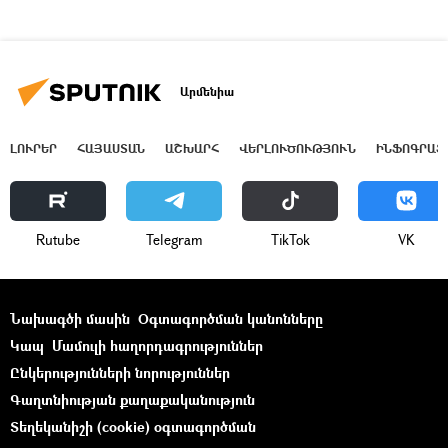
Արմենիա
ԼՈՒՐԵՐ
ՀԱՅԱՍՏԱՆ
ԱՇԽԱՐՀ
ՎԵՐԼՈՒԾՈՒԹՅՈՒՆ
ԻՆՖՈԳՐԱՖ
Rutube
Telegram
ТikТоk
VK
Նախագծի մասին
Օգտագործման կանոնները
Կապ
Մամուլի հաղորդագրություններ
Ընկերությունների նորություններ
Գաղտնիության քաղաքականություն
Տեղեկանիշի (cookie) օգտագործման