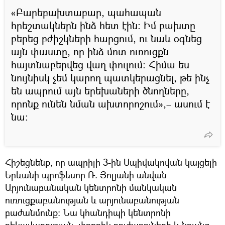
«Բարեբախտաբար, պահապան
հրեշտակներն ինձ հետ էին։ Իմ բախտը
բերեց բժիշկների հարցում, ու նաև օգնեց
այն փաստը, որ ինձ մոտ ուռուցքն
հայտնաբերվեց վաղ փուլում։ Հիմա ես
նույնիսկ չեմ կարող պատկերացնել, թե ինչ
են ապրում այն երեխաների ծնողները,
որոնք ունեն նման ախտորոշում»,– ասում է
նա։
Հիշեցնենք, որ ապրիլի 3-ին Սպիվակովան կայցելի
Երևանի պրոֆեսոր Ռ. Յոլյանի անվան
Արյունաբանական կենտրոնի մանկական
ուռուցքաբանության և արյունաբանության
բաժանմունք: Նա կհանդիպի կենտրոնի
ղեկավարության, փոքրիկ բուժառուների և նրանց