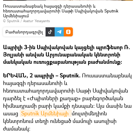
Ռուսաստանաբնակ հայազգի դերասանուհի և
հեռուստահաղորդավարուհի Սաթի Սպիվակովան Sputnik
Արմենիայում
© Sputnik / Asatur Yesayants
Բաժանորդագրվել
Ապրիլի 3-ին Սպիվակովան կայցելի պրոֆեսոր Ռ.
Յոլյանի անվան Արյունաբանական կենտրոնի
մանկական ուռուցքաբանության բաժանմունք:
ԵՐԵՎԱՆ, 2 ապրիլի – Sputnik.
Ռուսաստանաբնակ
հայազգի դերասանուհի և
հեռուստահաղորդավարուհի Սաթի Սպիվակովան
դարձել է «Ժպիտների քաղաք» բարեգործական
հիմնադրամի բարի կամքի դեսպան։ Այս մասին նա
ասաց
Sputnik Արմենիայի 
մուլտիմեդիոն
կենտրոնում տեղի ունեցած մամուլի ասուլիսի
ժամանակ։