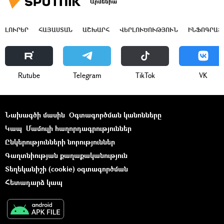
Արմենիա
ԼՈՒՐԵՐ
ՀԱՅԱՍՏԱՆ
ԱՇԽԱՐՀ
ՎԵՐԼՈՒԾՈՒԹՅՈՒՆ
ԻՆՖՈԳՐԱՖ
Rutube
Telegram
ТikТоk
VK
Նախագծի մասին
Օգտագործման կանոնները
Կապ
Մամուլի հաղորդագրություններ
Ընկերությունների նորություններ
Գաղտնիության քաղաքականություն
Տեղեկանիշի (cookie) օգտագործման
Հետադարձ կապ