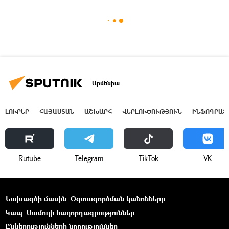
Արմենիա
ԼՈՒՐԵՐ
ՀԱՅԱՍՏԱՆ
ԱՇԽԱՐՀ
ՎԵՐԼՈՒԾՈՒԹՅՈՒՆ
ԻՆՖՈԳՐԱՖ
Rutube
Telegram
ТikТоk
VK
Նախագծի մասին
Օգտագործման կանոնները
Կապ
Մամուլի հաղորդագրություններ
Ընկերությունների նորություններ