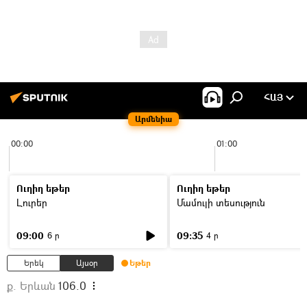
ՀԱՅ
Արմենիա
00:00
01:00
Ուղիղ եթեր
Ուղիղ եթեր
Լուրեր
Մամուլի տեսություն
09:00
09:35
6 ր
4 ր
Երեկ
Այսօր
Եթեր
ք. Երևան
106.0