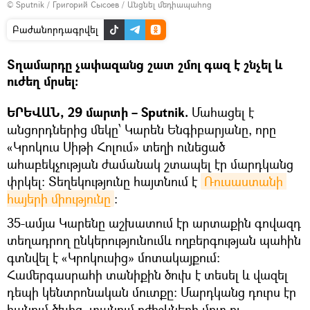
© Sputnik / Григорий Сысоев
/
Անցնել մեդիապահոց
Բաժանորդագրվել
Տղամարդը չափազանց շատ շմոլ գազ է շնչել և
ուժեղ մրսել։
ԵՐԵՎԱՆ, 29 մարտի – Sputnik.
Մահացել է
անցորդներից մեկը՝ Կարեն Ենգիբարյանը, որը
«Կրոկուս Սիթի Հոլում» տեղի ունեցած
ահաբեկչության ժամանակ շտապել էր մարդկանց
փրկել։ Տեղեկությունը հայտնում է
Ռուսաստանի 
հայերի միությունը
:
35-ամյա Կարենը աշխատում էր արտաքին գովազդ
տեղադրող ընկերությունումև ողբերգության պահին
գտնվել է «Կրոկուսից» մոտակայքում։
Համերգասրահի տանիքին ծուխ է տեսել և վազել
դեպի կենտրոնական մուտքը։ Մարդկանց դուրս էր
հանում ծխից, տանում բժիշկների մոտ ու