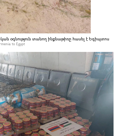
ն օգնություն տանող ինքնաթիռը հասել է Եգիպտոս
Armenia to Egypt