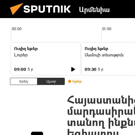
Արմենիա
00:00
01:00
Ուղիղ եթեր
Ուղիղ եթեր
Լուրեր
Մամուլի տեսություն
09:00
09:30
5 ր
5 ր
Երեկ
Այսօր
Եթեր
Հայաստանի
մարդասիրակ
տանող ինքն
Եգիպտոս