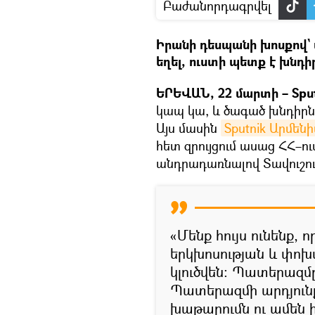
Բաժանորդագրվել
Իրանի դեսպանի խոսքով` պ
եղել, ուստի պետք է խնդ
ԵՐԵՎԱՆ, 22 մարտի – Spu
կապ կա, և ծագած խնդիրնե
Այս մասին
Sputnik Արմենի
հետ զրույցում ասաց ՀՀ–ո
անդրադառնալով Տավուշո
«Մենք հույս ունենք, 
երկխոսության և փո
կլուծվեն։ Պատերազմը ե
Պատերազմի արդյունք
խաթարումն ու ամեն ի