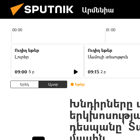
Արմենիա
00:00
01:00
Ուղիղ եթեր
Ուղիղ եթեր
Լուրեր
Մամուլի տեսություն
09:00
09:15
5 ր
2 ր
Երեկ
Այսօր
Եթեր
Խնդիրները պ
երկխոսությա
դեսպանը` Տ
մասին