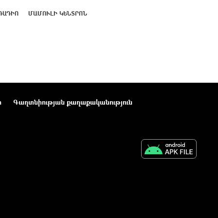
ՌԱԴԻՈ
ՄԱՄՈՒԼԻ ԿԵՆՏՐՈՆ
ր
Գաղտնիության քաղաքականություն