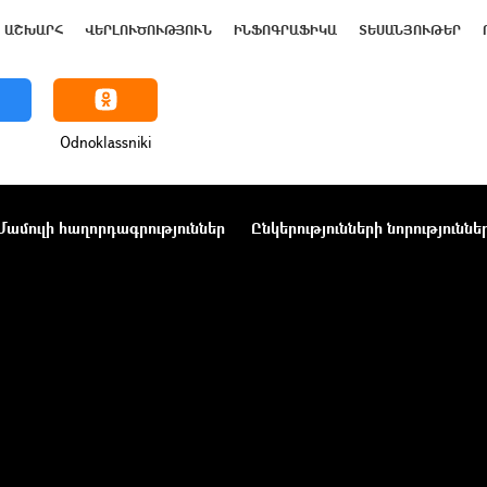
ԱՇԽԱՐՀ
ՎԵՐԼՈՒԾՈՒԹՅՈՒՆ
ԻՆՖՈԳՐԱՖԻԿԱ
ՏԵՍԱՆՅՈՒԹԵՐ
Odnoklassniki
Մամուլի հաղորդագրություններ
Ընկերությունների նորություննե