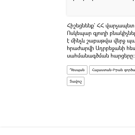
Հիշեցնենք` ՀՀ վարչապետ
Ոսկեպար գյուղի բնակիչն
է մինչև շաբաթվա վերջ պա
հրաժարվի Ադրբեջանի հե
սահմանագծման հարցերը։
Դեսպան
Հայաստան–Իրան գործակ
Տավուշ