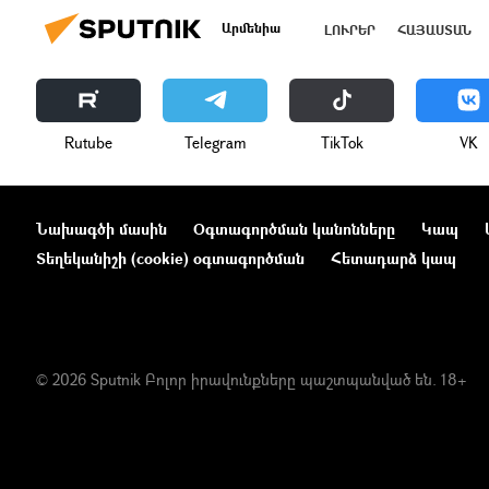
Արմենիա
ԼՈՒՐԵՐ
ՀԱՅԱՍՏԱՆ
Rutube
Telegram
ТikТоk
VK
Նախագծի մասին
Օգտագործման կանոնները
Կապ
Տեղեկանիշի (cookie) օգտագործման
Հետադարձ կապ
© 2026 Sputnik Բոլոր իրավունքները պաշտպանված են. 18+