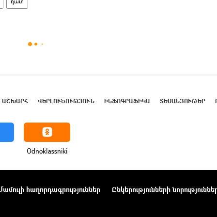
դատ
ԱՇԽԱՐՀ
ՎԵՐԼՈՒԾՈՒԹՅՈՒՆ
ԻՆՖՈԳՐԱՖԻԿԱ
ՏԵՍԱՆՅՈՒԹԵՐ
Odnoklassniki
Մամուլի հաղորդագրություններ
Ընկերությունների նորություննե