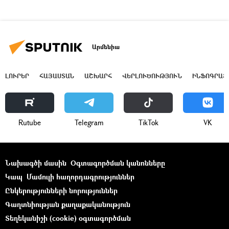
Արմենիա
ԼՈՒՐԵՐ
ՀԱՅԱՍՏԱՆ
ԱՇԽԱՐՀ
ՎԵՐԼՈՒԾՈՒԹՅՈՒՆ
ԻՆՖՈԳՐԱՖ
Rutube
Telegram
ТikТоk
VK
Նախագծի մասին
Օգտագործման կանոնները
Կապ
Մամուլի հաղորդագրություններ
Ընկերությունների նորություններ
Գաղտնիության քաղաքականություն
Տեղեկանիշի (cookie) օգտագործման