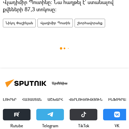
Վլադիմիր Պուտինը: Նա հաղթել է՝ ստանալով
քվեների 87,3 տոկոսը։
Նիկոլ Փաշինյան
Վլադիմիր Պուտին
շնորհավորանք
Արմենիա
ԼՈՒՐԵՐ
ՀԱՅԱՍՏԱՆ
ԱՇԽԱՐՀ
ՎԵՐԼՈՒԾՈՒԹՅՈՒՆ
ԻՆՖՈԳՐԱՖ
Rutube
Telegram
ТikТоk
VK