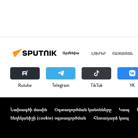
Արմենիա
ԼՈՒՐԵՐ
ՀԱՅԱՍՏԱՆ
Rutube
Telegram
ТikТоk
VK
Նախագծի մասին
Օգտագործման կանոնները
Կապ
Տեղեկանիշի (cookie) օգտագործման
Հետադարձ կապ