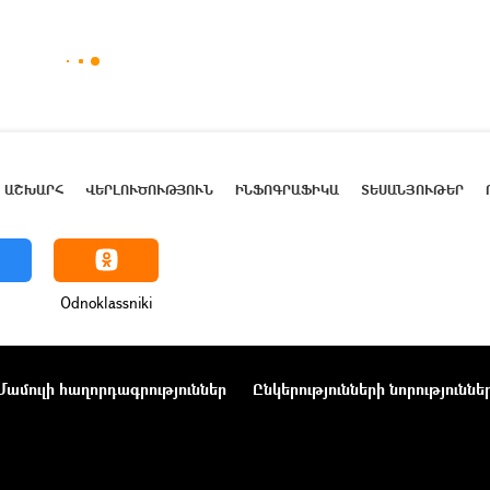
ԱՇԽԱՐՀ
ՎԵՐԼՈՒԾՈՒԹՅՈՒՆ
ԻՆՖՈԳՐԱՖԻԿԱ
ՏԵՍԱՆՅՈՒԹԵՐ
Odnoklassniki
Մամուլի հաղորդագրություններ
Ընկերությունների նորություննե