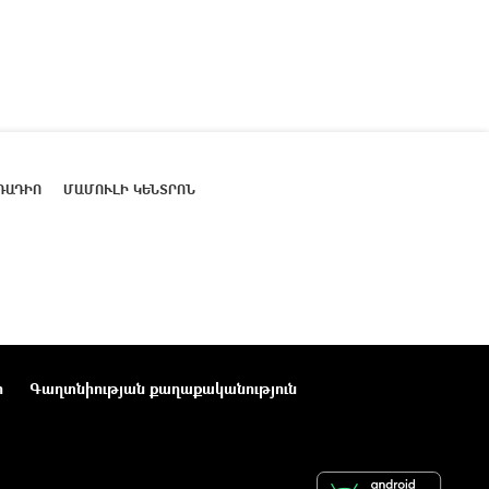
ՌԱԴԻՈ
ՄԱՄՈՒԼԻ ԿԵՆՏՐՈՆ
ր
Գաղտնիության քաղաքականություն