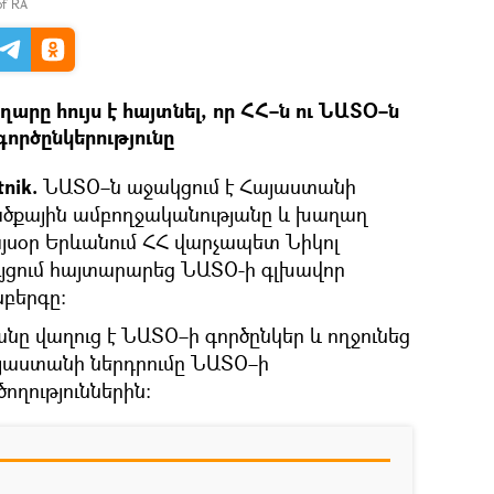
of RA
րը հույս է հայտնել, որ ՀՀ–ն ու ՆԱՏՕ–ն
գործընկերությունը
nik.
ՆԱՏՕ–ն աջակցում է Հայաստանի
ածքային ամբողջականությանը և խաղաղ
այսօր Երևանում ՀՀ վարչապետ Նիկոլ
յցում հայտարարեց ՆԱՏՕ-ի գլխավոր
բերգը։
նը վաղուց է ՆԱՏՕ–ի գործընկեր և ողջունեց
յաստանի ներդրումը ՆԱՏՕ–ի
ծողություններին։