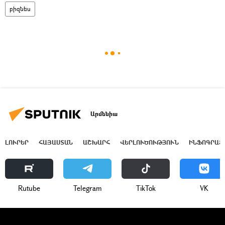
բիզնես
Արմենիա
ԼՈՒՐԵՐ
ՀԱՅԱՍՏԱՆ
ԱՇԽԱՐՀ
ՎԵՐԼՈՒԾՈՒԹՅՈՒՆ
ԻՆՖՈԳՐԱՖ
Rutube
Telegram
ТikТоk
VK