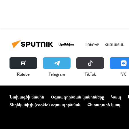
Արմենիա
ԼՈՒՐԵՐ
ՀԱՅԱՍՏԱՆ
Rutube
Telegram
ТikТоk
VK
Նախագծի մասին
Օգտագործման կանոնները
Կապ
Տեղեկանիշի (cookie) օգտագործման
Հետադարձ կապ