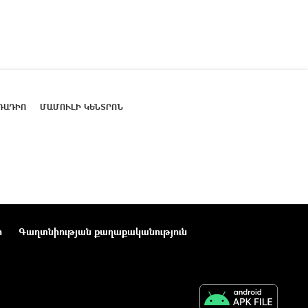
ՌԱԴԻՈ
ՄԱՄՈՒԼԻ ԿԵՆՏՐՈՆ
ր
Գաղտնիության քաղաքականություն