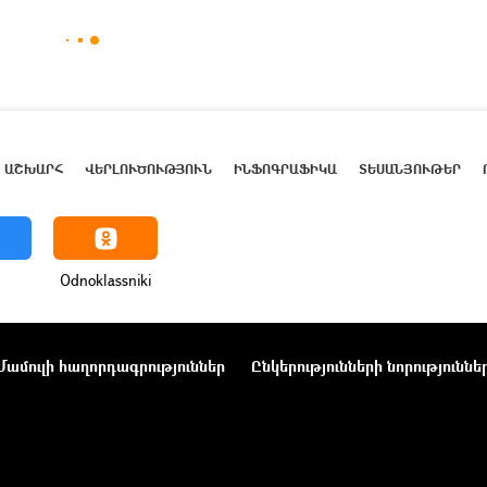
ԱՇԽԱՐՀ
ՎԵՐԼՈՒԾՈՒԹՅՈՒՆ
ԻՆՖՈԳՐԱՖԻԿԱ
ՏԵՍԱՆՅՈՒԹԵՐ
Odnoklassniki
Մամուլի հաղորդագրություններ
Ընկերությունների նորություննե