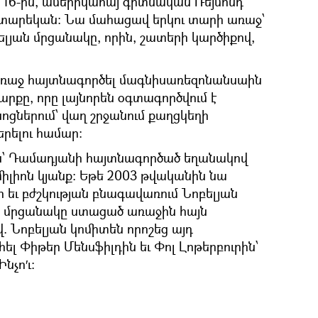
 16-ին, ամերիկահայ գիտնական Ռեյմոնդ
տարեկան։ Նա մահացավ երկու տարի առաջ՝
ելյան մրցանակը, որին, շատերի կարծիքով,
առաջ հայտնագործել մագնիսառեզոնանսաին
քը, որը լայնորեն օգտագործվում է
ցներում՝ վաղ շրջանում քաղցկեղի
րելու համար։
ն՝ Դամադյանի հայտնագործած եղանակով
միլիոն կյանք։ Եթե 2003 թվականին նա
 եւ բժշկության բնագավառում Նոբելյան
դ մրցանակը ստացած առաջին հայն
. Նոբելյան կոմիտեն որոշեց այդ
լ Փիթեր Մենսֆիլդին եւ Փոլ Լոթերբուրին՝
նչո′ւ։