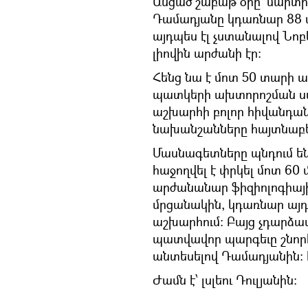
Անցած շաբաթ օրը՝ մարտի
Դամադյանը կդառնար 88 
այդպես էլ չստանալով Նոբ
լիովին արժանի էր։
Հենց նա է մոտ 50 տարի 
պատկերի ախտորոշման սար
աշխարհի բոլոր հիվանդանո
նախանշանները հայտնաբե
Մասնագետները պնդում ե
հաջողվել է փրկել մոտ 60 
արժանանար ֆիզիոլոգիայի
մրցանակին, կդառնար այ
աշխարհում։ Բայց չդարձավ
պատվավոր պարգեւը շնորհե
անտեսելով Դամադյանին։ Ի
Ժամն է՝ լսլեու Դուլյանին։