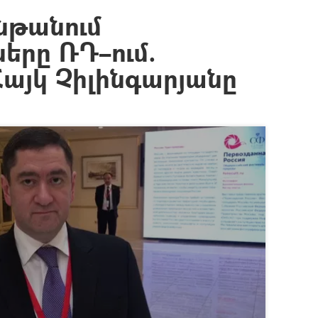
ընթանում
ները ՌԴ–ում.
Հայկ Չիլինգարյանը