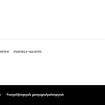
ՌԱԴԻՈ
ՄԱՄՈՒԼԻ ԿԵՆՏՐՈՆ
ր
Գաղտնիության քաղաքականություն