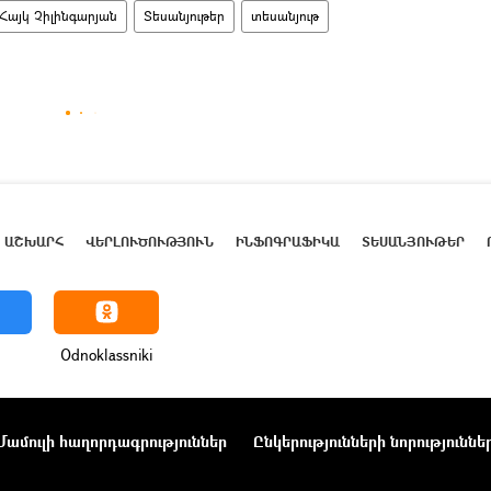
Հայկ Չիլինգարյան
Տեսանյութեր
տեսանյութ
ԱՇԽԱՐՀ
ՎԵՐԼՈՒԾՈՒԹՅՈՒՆ
ԻՆՖՈԳՐԱՖԻԿԱ
ՏԵՍԱՆՅՈՒԹԵՐ
Odnoklassniki
Մամուլի հաղորդագրություններ
Ընկերությունների նորություննե