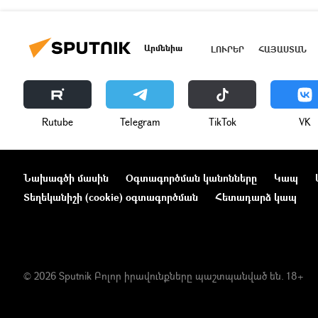
Արմենիա
ԼՈՒՐԵՐ
ՀԱՅԱՍՏԱՆ
Rutube
Telegram
ТikТоk
VK
Նախագծի մասին
Օգտագործման կանոնները
Կապ
Տեղեկանիշի (cookie) օգտագործման
Հետադարձ կապ
© 2026 Sputnik Բոլոր իրավունքները պաշտպանված են. 18+