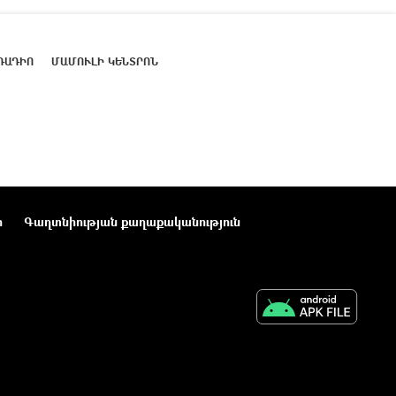
ՌԱԴԻՈ
ՄԱՄՈՒԼԻ ԿԵՆՏՐՈՆ
ր
Գաղտնիության քաղաքականություն