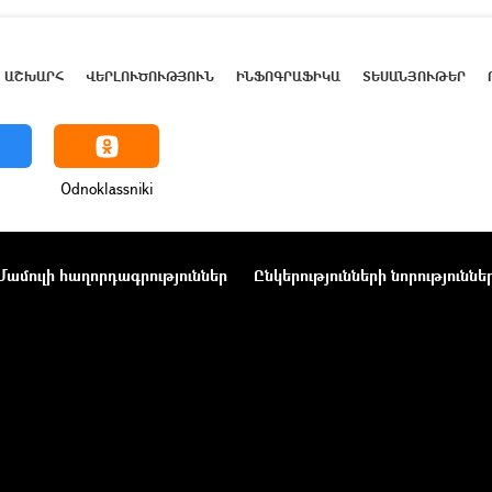
ԱՇԽԱՐՀ
ՎԵՐԼՈՒԾՈՒԹՅՈՒՆ
ԻՆՖՈԳՐԱՖԻԿԱ
ՏԵՍԱՆՅՈՒԹԵՐ
Odnoklassniki
Մամուլի հաղորդագրություններ
Ընկերությունների նորություննե