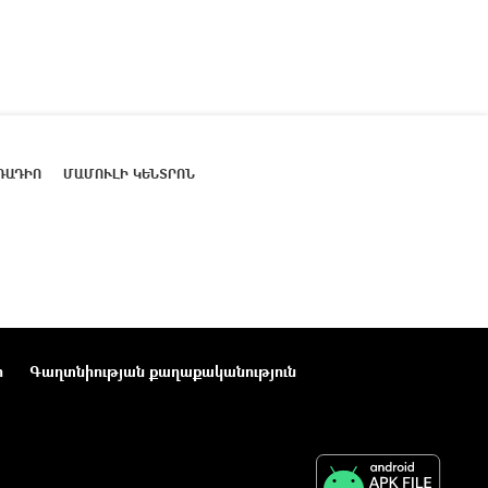
ՌԱԴԻՈ
ՄԱՄՈՒԼԻ ԿԵՆՏՐՈՆ
ր
Գաղտնիության քաղաքականություն