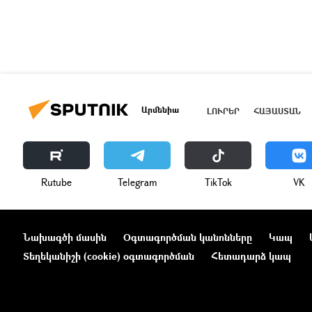
Արմենիա
ԼՈՒՐԵՐ
ՀԱՅԱՍՏԱՆ
Rutube
Telegram
ТikТоk
VK
Նախագծի մասին
Օգտագործման կանոնները
Կապ
Տեղեկանիշի (cookie) օգտագործման
Հետադարձ կապ