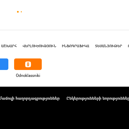
ԱՇԽԱՐՀ
ՎԵՐԼՈՒԾՈՒԹՅՈՒՆ
ԻՆՖՈԳՐԱՖԻԿԱ
ՏԵՍԱՆՅՈՒԹԵՐ
Odnoklassniki
Մամուլի հաղորդագրություններ
Ընկերությունների նորություննե