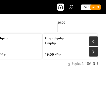
РУС
ՀԱՅ
16:00
 եթեր
Ուղիղ եթեր
ր
Լուրեր
19:00
46 ր
46 ր
ք. Երևան
106.0