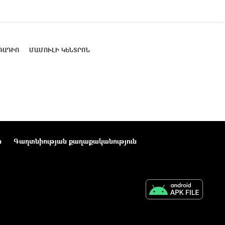
ՌԱԴԻՈ
ՄԱՄՈՒԼԻ ԿԵՆՏՐՈՆ
ր
Գաղտնիության քաղաքականություն