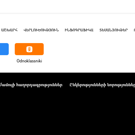
ԱՇԽԱՐՀ
ՎԵՐԼՈՒԾՈՒԹՅՈՒՆ
ԻՆՖՈԳՐԱՖԻԿԱ
ՏԵՍԱՆՅՈՒԹԵՐ
Odnoklassniki
Մամուլի հաղորդագրություններ
Ընկերությունների նորություննե