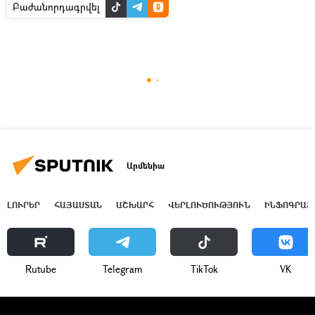
Բաժանորդագրվել
Արմենիա
ԼՈՒՐԵՐ
ՀԱՅԱՍՏԱՆ
ԱՇԽԱՐՀ
ՎԵՐԼՈՒԾՈՒԹՅՈՒՆ
ԻՆՖՈԳՐԱՖ
Rutube
Telegram
ТikТоk
VK