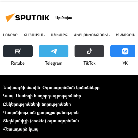
Արմենիա
ԼՈՒՐԵՐ
ՀԱՅԱՍՏԱՆ
ԱՇԽԱՐՀ
ՎԵՐԼՈՒԾՈՒԹՅՈՒՆ
ԻՆՖՈԳՐԱՖ
Rutube
Telegram
ТikТоk
VK
Նախագծի մասին
Օգտագործման կանոնները
Կապ
Մամուլի հաղորդագրություններ
Ընկերությունների նորություններ
Գաղտնիության քաղաքականություն
Տեղեկանիշի (cookie) օգտագործման
Հետադարձ կապ