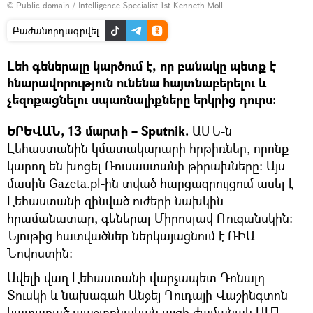
©
Public domain / Intelligence Specialist 1st Kenneth Moll
Բաժանորդագրվել
Լեհ գեներալը կարծում է, որ բանակը պետք է
հնարավորություն ունենա հայտնաբերելու և
չեզոքացնելու սպառնալիքները երկրից դուրս։
ԵՐԵՎԱՆ, 13 մարտի – Sputnik.
ԱՄՆ-ն
Լեհաստանին կմատակարարի հրթիռներ, որոնք
կարող են խոցել Ռուսաստանի թիրախները։ Այս
մասին Gazeta.pl-ին տված հարցազրույցում ասել է
Լեհաստանի զինված ուժերի նախկին
հրամանատար, գեներալ Միրոսլավ Ռուզանսկին։
Նյութից հատվածներ ներկայացնում է ՌԻԱ
Նովոստին։
Ավելի վաղ Լեհաստանի վարչապետ Դոնալդ
Տուսկի և նախագահ Անջեյ Դուդայի Վաշինգտոն
կատարած պաշտոնական այցի ժամանակ ԱՄՆ