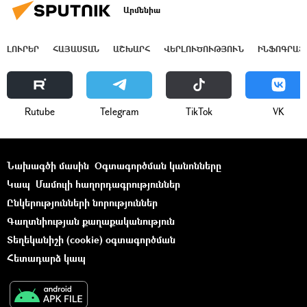
Արմենիա
ԼՈՒՐԵՐ
ՀԱՅԱՍՏԱՆ
ԱՇԽԱՐՀ
ՎԵՐԼՈՒԾՈՒԹՅՈՒՆ
ԻՆՖՈԳՐԱՖ
Rutube
Telegram
ТikТоk
VK
Նախագծի մասին
Օգտագործման կանոնները
Կապ
Մամուլի հաղորդագրություններ
Ընկերությունների նորություններ
Գաղտնիության քաղաքականություն
Տեղեկանիշի (cookie) օգտագործման
Հետադարձ կապ