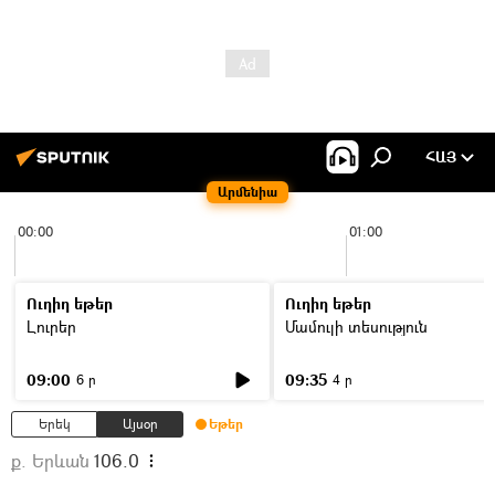
ՀԱՅ
Արմենիա
00:00
01:00
Ուղիղ եթեր
Ուղիղ եթեր
Լուրեր
Մամուլի տեսություն
09:00
09:35
6 ր
4 ր
Երեկ
Այսօր
Եթեր
ք. Երևան
106.0