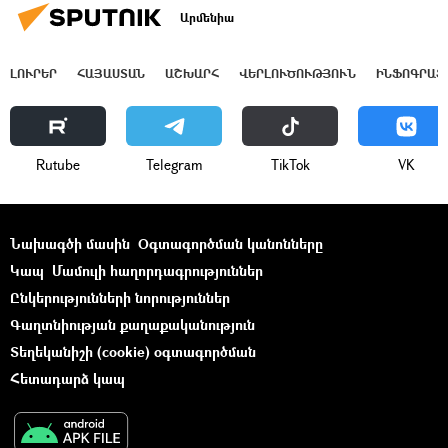
Արմենիա
ԼՈՒՐԵՐ
ՀԱՅԱՍՏԱՆ
ԱՇԽԱՐՀ
ՎԵՐԼՈՒԾՈՒԹՅՈՒՆ
ԻՆՖՈԳՐԱՖ
Rutube
Telegram
ТikТоk
VK
Նախագծի մասին
Օգտագործման կանոնները
Կապ
Մամուլի հաղորդագրություններ
Ընկերությունների նորություններ
Գաղտնիության քաղաքականություն
Տեղեկանիշի (cookie) օգտագործման
Հետադարձ կապ