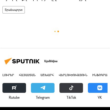
Տրանսպորտ
Արմենիա
ԼՈՒՐԵՐ
ՀԱՅԱՍՏԱՆ
ԱՇԽԱՐՀ
ՎԵՐԼՈՒԾՈՒԹՅՈՒՆ
ԻՆՖՈԳՐԱՖ
Rutube
Telegram
ТikТоk
VK