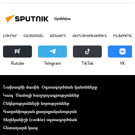
Արմենիա
ԼՈՒՐԵՐ
ՀԱՅԱՍՏԱՆ
ԱՇԽԱՐՀ
ՎԵՐԼՈՒԾՈՒԹՅՈՒՆ
ԻՆՖՈԳՐԱՖ
Rutube
Telegram
ТikТоk
VK
Նախագծի մասին
Օգտագործման կանոնները
Կապ
Մամուլի հաղորդագրություններ
Ընկերությունների նորություններ
Գաղտնիության քաղաքականություն
Տեղեկանիշի (cookie) օգտագործման
Հետադարձ կապ