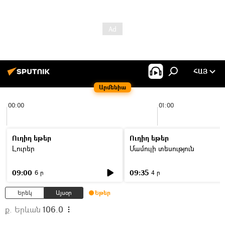
ՀԱՅ
Արմենիա
00:00
01:00
Ուղիղ եթեր
Ուղիղ եթեր
Լուրեր
Մամուլի տեսություն
09:00
09:35
6 ր
4 ր
Երեկ
Այսօր
Եթեր
ք. Երևան
106.0