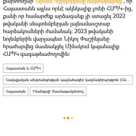
քարտուղար
Արմեն Գրիգորյանը հայտարարեց
, որ
Հայաստանն այլևս որևէ ակնկալիք չունի ՀԱՊԿ–ից,
քանի որ համարժեք արձագանք չի ստացել 2022
թվականի սեպտեմբերյան լայնամասշտաբ
հարձակումների ժամանակ։ 2023 թվականի
նոյեմբերին վարչապետ Նիկոլ Փաշինյանը
հրաժարվեց մասնակցել Մինսկում կայանալիք
ՀԱՊԿ գագաթնաժողովին։
Հայաստան և ՀԱՊԿ
Հավաքական անվտանգության պայմանագիր կազմակերպություն (ՀԱՊԿ)
Հայաստան
Իմանգալի Տասմագամբետով