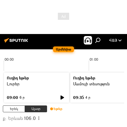
ՀԱՅ
Արմենիա
00:00
01:00
Ուղիղ եթեր
Ուղիղ եթեր
Լուրեր
Մամուլի տեսություն
09:00
09:35
6 ր
4 ր
Երեկ
Այսօր
Եթեր
ք. Երևան
106.0