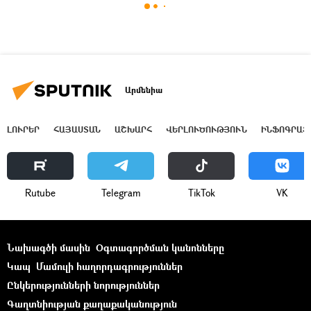
Արմենիա
ԼՈՒՐԵՐ
ՀԱՅԱՍՏԱՆ
ԱՇԽԱՐՀ
ՎԵՐԼՈՒԾՈՒԹՅՈՒՆ
ԻՆՖՈԳՐԱՖ
Rutube
Telegram
ТikТоk
VK
Նախագծի մասին
Օգտագործման կանոնները
Կապ
Մամուլի հաղորդագրություններ
Ընկերությունների նորություններ
Գաղտնիության քաղաքականություն