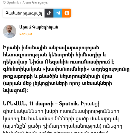
© Sputnik / Aram Gareginyan
Բաժանորդագրվել
Արամ Գարեգինյան
Հոդված
Իրանի իմունային անբավարարության
հետազոտության կենտրոնի հիմնադիր և
ղեկավար Նիմա Ռեզաեին ուսումնասիրում է
գենետիկական «խափանումների» ազդեցությունը
թոքաբորբի և բնածին նեյտրոպենիայի վրա
(արյան մեջ լեյկոցիտների որոշ տեսակների
նվազում):
ԵՐԵՎԱՆ, 11 մարտի – Sputnik.
Իրանցի
գիտնականների խմբի ուսումնասիրությունները
կարող են հակամարմինների ցածր մակարդակ
(այսինքն՝ ցածր դիմադրողականություն) ունեցող
հիվանդներին օգնել դեղորայքային բուժում