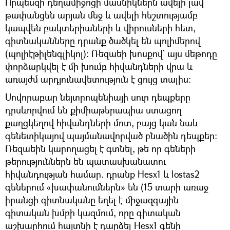
Որպեսզի դեղամիջոցի մասնիկներն ավելի լավ
թափանցեն արյան մեջ և ավելի հեշտությամբ
կապվեն բակտերիաների և վիրուսների հետ,
գիտնականները դրանք ծածկել են պոլիմերով
(պոլիէթիլենգլիկոլ): Ռեզաեի խոսքով` այս մեթոդը
փորձարկվել է մի խումբ հիվանդների վրա և
առայժմ արդյունավետություն է ցույց տալիս։
Սովորաբար նեյտրոպենիայի սուր դեպքերը
դրսևորվում են քիմիաթերապիա ստացող
քաղցկեղով հիվանդների մոտ, բայց կան նաև
գենետիկայով պայմանավորված բնածին դեպքեր:
Ռեզաեին կարողացել է գտնել, թե որ գեների
թերություններն են պատասխանատու
հիվանդության համար. դրանք Hesx1 և lostas2
գեներում «խափանումներն» են (15 տարի առաջ
իրանցի գիտնականը եղել է միջազգային
գիտական խմբի կազմում, որը գիտական
աշխարհում հայտնի է դարձել Hesx1 գենի