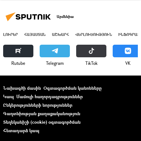
Արմենիա
ԼՈՒՐԵՐ
ՀԱՅԱՍՏԱՆ
ԱՇԽԱՐՀ
ՎԵՐԼՈՒԾՈՒԹՅՈՒՆ
ԻՆՖՈԳՐԱՖ
Rutube
Telegram
ТikТоk
VK
Նախագծի մասին
Օգտագործման կանոնները
Կապ
Մամուլի հաղորդագրություններ
Ընկերությունների նորություններ
Գաղտնիության քաղաքականություն
Տեղեկանիշի (cookie) օգտագործման
Հետադարձ կապ