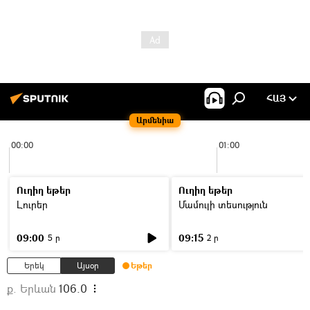
ՀԱՅ
Արմենիա
00:00
01:00
Ուղիղ եթեր
Ուղիղ եթեր
Լուրեր
Մամուլի տեսություն
09:00
09:15
5 ր
2 ր
Երեկ
Այսօր
Եթեր
ք. Երևան
106.0