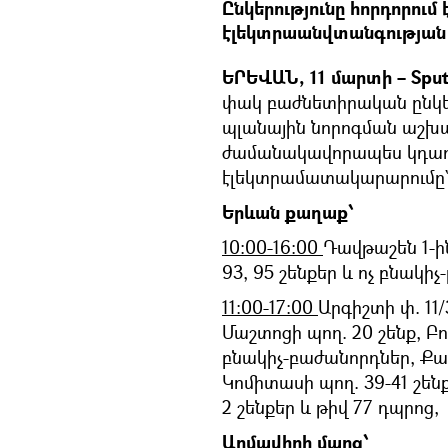
Ընկերությունը հորդորում
էլեկտրաանվտանգության 
ԵՐԵՎԱՆ, 11 մարտի – Sput
փակ բաժնետիրական ընկե
պլանային նորոգման աշխ
ժամանակավորապես կդադա
էլեկտրամատակարարումը
Երևան քաղաք՝
10:00-16:00
Դավթաշեն 1-ին 
93, 95 շենքեր և ոչ բնակի
11:00-17:00
Արգիշտի փ. 11/3
Մաշտոցի պող. 20 շենք, Բո
բնակիչ-բաժանորդներ, Քա
Կոմիտասի պող. 39-41 շենք
2 շենքեր և թիվ 77 դպրոց,
Արմավիրի մարզ՝