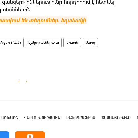
անցեր» ընկերությունը հորդորում է հետևել
կանոններին:
ասվում են տեղումներ. եղանակի 
նցեր (ՀԷՑ)
էլեկտրաէներգիա
Երևան
Մարզ
ԱՇԽԱՐՀ
ՎԵՐԼՈՒԾՈՒԹՅՈՒՆ
ԻՆՖՈԳՐԱՖԻԿԱ
ՏԵՍԱՆՅՈՒԹԵՐ