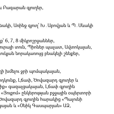
 Բագարան գյուղեր,
սնակի, Առինջ գյուղ՝ Խ․Աբովյան և Պ․Սևակի
՝ 6, 7, 8 միկրոշրջաններ,
ւրայի տուն, Պիոներ պալատ, Ավտոկայան,
ուկյան նորակառույց բնակելի շենքեր,
ի խմելու ջրի պոմպակայան,
դկունք, Լճափ, Ծովազարդ գյուղեր և
իք» գազալցակայան, Լճափ գյուղին
«Յուքոմ» ընկերության բջջային օպերտորի
Ծովազարդ գյուղին հարակից «Պալունի
այան և «Օնիկ Գասպարյան» ԱՁ,