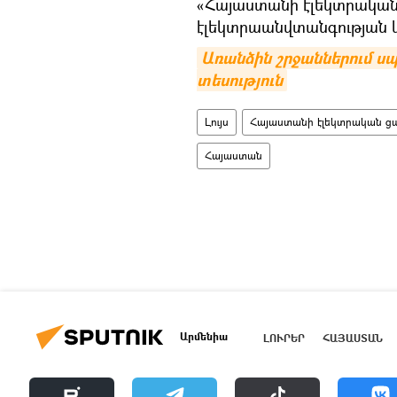
«Հայաստանի էլեկտրական ց
էլեկտրաանվտանգության 
Առանձին շրջաններում սպ
տեսություն
Լույս
Հայաստանի էլեկտրական ցա
Հայաստան
Արմենիա
ԼՈՒՐԵՐ
ՀԱՅԱՍՏԱՆ