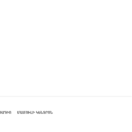
ՌԱԴԻՈ
ՄԱՄՈՒԼԻ ԿԵՆՏՐՈՆ