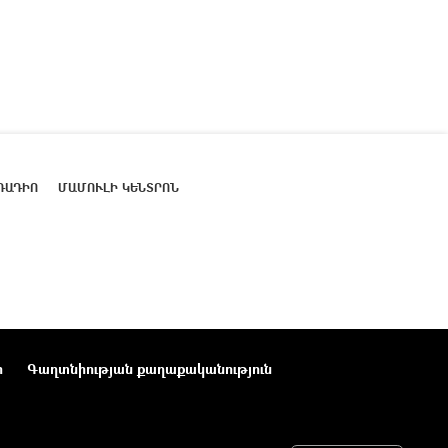
ՌԱԴԻՈ
ՄԱՄՈՒԼԻ ԿԵՆՏՐՈՆ
ր
Գաղտնիության քաղաքականություն