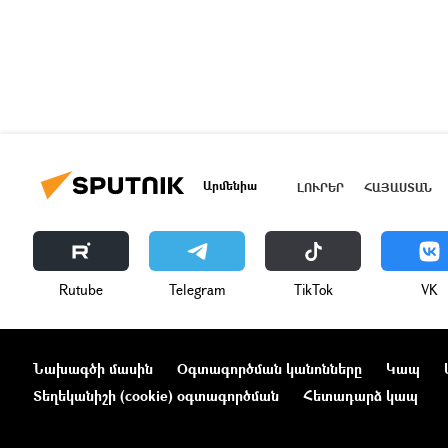
Արմենիա
ԼՈՒՐԵՐ
ՀԱՅԱՍՏԱՆ
Rutube
Telegram
ТikТоk
VK
Նախագծի մասին
Օգտագործման կանոնները
Կապ
Տեղեկանիշի (cookie) օգտագործման
Հետադարձ կապ