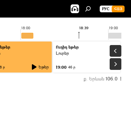
РУС
ՀԱՅ
18:00
18:39
19:00
 եթեր
Ուղիղ եթեր
ր
Լուրեր
Եթեր
19:00
8 ր
46 ր
ք. Երևան
106.0