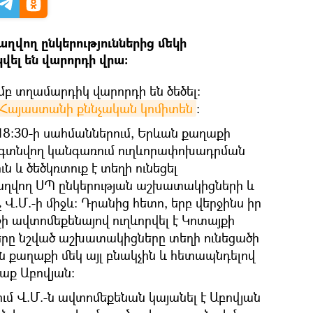
վող ընկերություններից մեկի
ել են վարորդի վրա։
մբ տղամարդիկ վարորդի են ծեծել։
Հայաստանի քննչական կոմիտեն
։
 18:30-ի սահմաններում, Երևան քաղաքի
 գտնվող կանգառում ուղևորափոխադրման
ւն և ծեծկռտուք է տեղի ունեցել
ղվող ՍՊ ընկերության աշխատակիցների և
Վ.Մ.-ի միջև։ Դրանից հետո, երբ վերջինս իր
ի ավտոմեքենայով ուղևորվել է Կոտայքի
երը նշված աշխատակիցները տեղի ունեցածի
յն քաղաքի մեկ այլ բնակչին և հետապնդելով
ղաք Աբովյան:
ւմ Վ.Մ.-ն ավտոմեքենան կայանել է Աբովյան