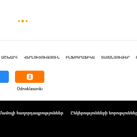
ԱՇԽԱՐՀ
ՎԵՐԼՈՒԾՈՒԹՅՈՒՆ
ԻՆՖՈԳՐԱՖԻԿԱ
ՏԵՍԱՆՅՈՒԹԵՐ
Odnoklassniki
Մամուլի հաղորդագրություններ
Ընկերությունների նորություննե