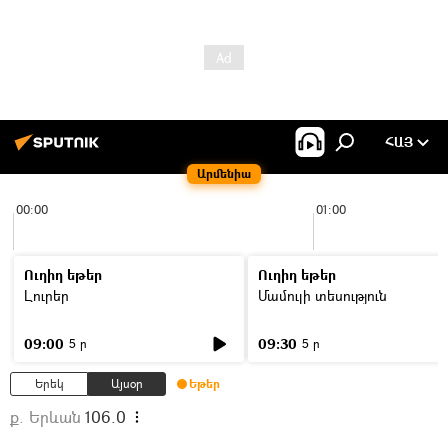
ՀԱՅ
Արմենիա
00:00
01:00
Ուղիղ եթեր
Ուղիղ եթեր
Լուրեր
Մամուլի տեսություն
09:00
09:30
5 ր
5 ր
Երեկ
Այսօր
Եթեր
ք. Երևան
106.0