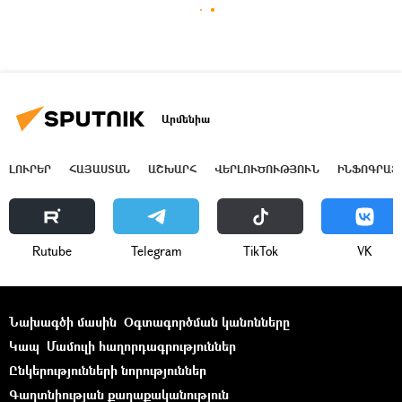
Արմենիա
ԼՈՒՐԵՐ
ՀԱՅԱՍՏԱՆ
ԱՇԽԱՐՀ
ՎԵՐԼՈՒԾՈՒԹՅՈՒՆ
ԻՆՖՈԳՐԱՖ
Rutube
Telegram
ТikТоk
VK
Նախագծի մասին
Օգտագործման կանոնները
Կապ
Մամուլի հաղորդագրություններ
Ընկերությունների նորություններ
Գաղտնիության քաղաքականություն