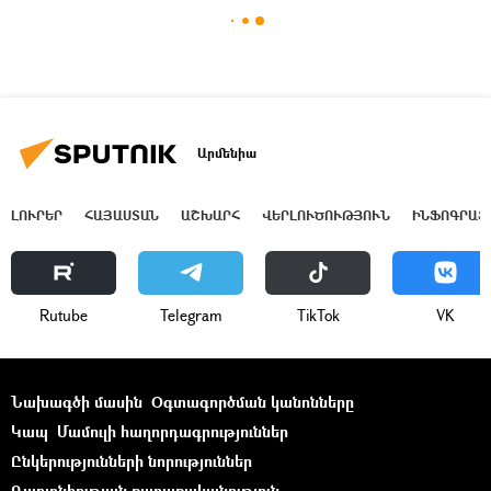
Արմենիա
ԼՈՒՐԵՐ
ՀԱՅԱՍՏԱՆ
ԱՇԽԱՐՀ
ՎԵՐԼՈՒԾՈՒԹՅՈՒՆ
ԻՆՖՈԳՐԱՖ
Rutube
Telegram
ТikТоk
VK
Նախագծի մասին
Օգտագործման կանոնները
Կապ
Մամուլի հաղորդագրություններ
Ընկերությունների նորություններ
Գաղտնիության քաղաքականություն