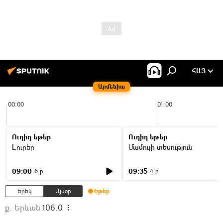
ՀԱՅ
Արմենիա
00:00
01:00
Ուղիղ եթեր
Ուղիղ եթեր
Լուրեր
Մամուլի տեսություն
09:00
09:35
6 ր
4 ր
Երեկ
Այսօր
Եթեր
ք. Երևան
106.0