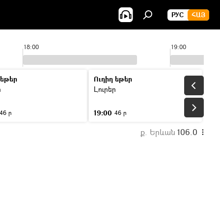
РУС
ՀԱՅ
18:00
19:00
 եթեր
Ուղիղ եթեր
ր
Լուրեր
19:00
46 ր
46 ր
ք. Երևան
106.0