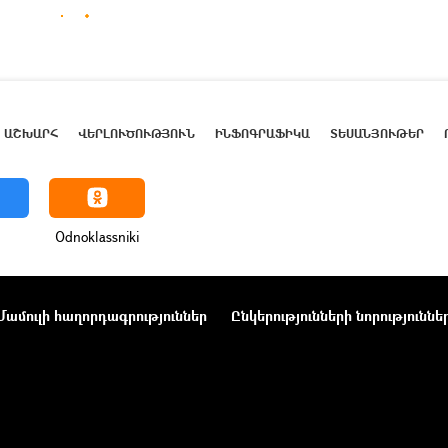
ԱՇԽԱՐՀ
ՎԵՐԼՈՒԾՈՒԹՅՈՒՆ
ԻՆՖՈԳՐԱՖԻԿԱ
ՏԵՍԱՆՅՈՒԹԵՐ
Odnoklassniki
Մամուլի հաղորդագրություններ
Ընկերությունների նորություննե