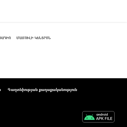
ՌԱԴԻՈ
ՄԱՄՈՒԼԻ ԿԵՆՏՐՈՆ
ր
Գաղտնիության քաղաքականություն