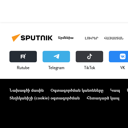
Արմենիա
ԼՈՒՐԵՐ
ՀԱՅԱՍՏԱՆ
Rutube
Telegram
ТikТоk
VK
Նախագծի մասին
Օգտագործման կանոնները
Կապ
Տեղեկանիշի (cookie) օգտագործման
Հետադարձ կապ