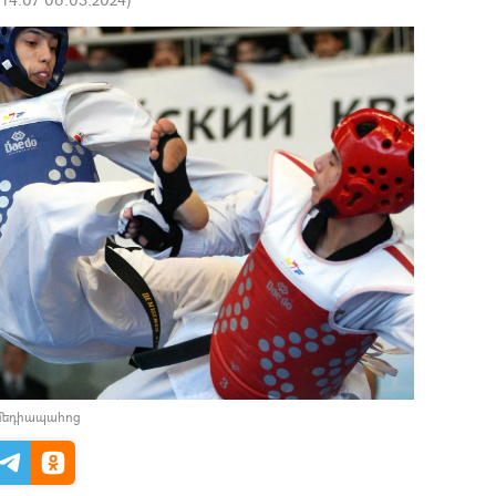
 մեդիապահոց