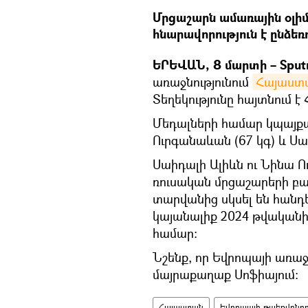
Մրցաշարն ամառային օլի
հնարավորություն է ընձեռո
ԵՐԵՎԱՆ, 8 մարտի – Sputn
առաջնությունում
Հայաստ
Տեղեկությունը հայտնում 
Մեդալների համար կպայքար
Ուրգանաևան (67 կգ) և Սա
Սաիդալի Ալիևն ու Նինա 
ռուսական մրցաշարերի բա
տարվանից սկսել են հանդ
կայանալիք 2024 թվականի
համար:
Նշենք, որ Եվրոպայի առաջ
մայրաքաղաք Սոֆիայում։
Հայաստան
Եվրոպայի թաեքվոնդոյ