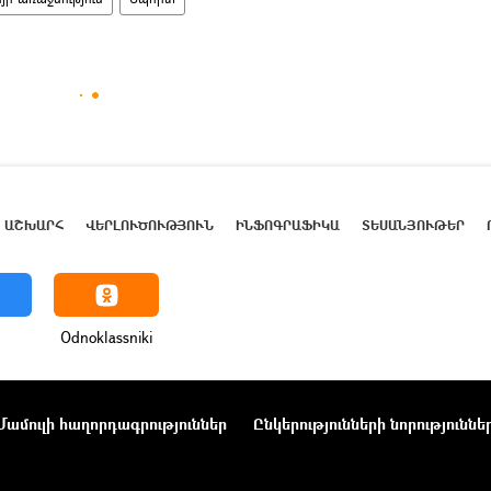
ԱՇԽԱՐՀ
ՎԵՐԼՈՒԾՈՒԹՅՈՒՆ
ԻՆՖՈԳՐԱՖԻԿԱ
ՏԵՍԱՆՅՈՒԹԵՐ
Odnoklassniki
Մամուլի հաղորդագրություններ
Ընկերությունների նորություննե