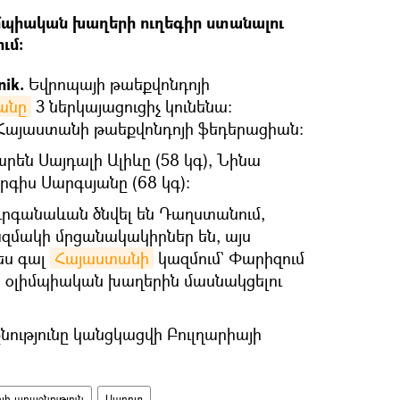
մպիական խաղերի ուղեգիր ստանալու
ւմ։
ik.
Եվրոպայի թաեքվոնդոյի
անը
3 ներկայացուցիչ կունենա։
է Հայաստանի թաեքվոնդոյի ֆեդերացիան։
են Սայդալի Ալիևը (58 կգ), Նինա
րգիս Սարգսյանը (68 կգ)։
Ուրգանաևան ծնվել են Դաղստանում,
զմակի մրցանակակիրներ են, այս
ես գալ
Հայաստանի
կազմում` Փարիզում
 օլիմպիական խաղերին մասնակցելու
նությունը կանցկացվի Բուլղարիայի
ի առաջնություն
Սպորտ