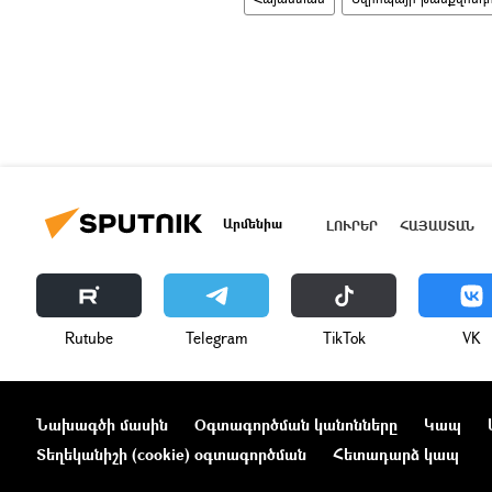
Արմենիա
ԼՈՒՐԵՐ
ՀԱՅԱՍՏԱՆ
Rutube
Telegram
ТikТоk
VK
Նախագծի մասին
Օգտագործման կանոնները
Կապ
Տեղեկանիշի (cookie) օգտագործման
Հետադարձ կապ