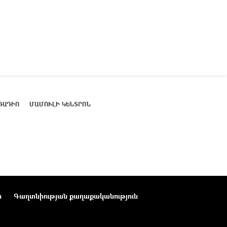
ՌԱԴԻՈ
ՄԱՄՈՒԼԻ ԿԵՆՏՐՈՆ
ր
Գաղտնիության քաղաքականություն