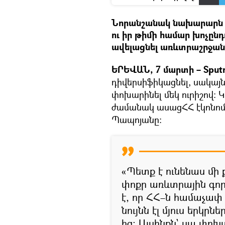
Նորանշանակ նախարարն ա
ու իր թիմի համար խոչընդո
ավելացնել առևտրաշրջանա
ԵՐԵՎԱՆ, 7 մարտի – Sputn
դիվերսիֆիկացնել, սակայն
փոխարինել մեկ ուրիշով։
ժամանակ ասացՀՀ էկոնո
Պապոյանը։
«Պետք է ունենաս մի 
փոքր առևտրային գոր
է, որ ՀՀ–ն համաչափ 
նույնն էլ մյուս երկր
ից։ Այսինքն` սա փո