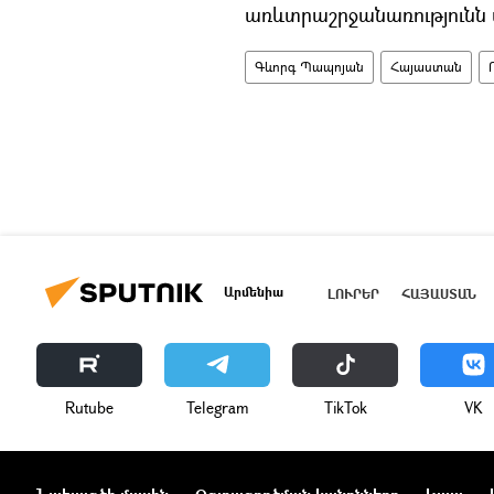
առևտրաշրջանառությունն 
Գևորգ Պապոյան
Հայաստան
Արմենիա
ԼՈՒՐԵՐ
ՀԱՅԱՍՏԱՆ
Rutube
Telegram
ТikТоk
VK