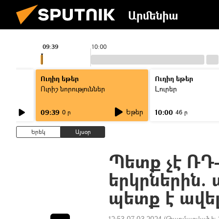
Արմենիա
09:39
10:00
Ուղիղ եթեր
Ուղիղ եթեր
Ուրիշ նորություններ
Լուրեր
Եթեր
09:39
10:00
0 ր
46 ր
Երեկ
Այսօր
Պետք չէ ՌԴ–
երկրներին. 
պետք է ավե
12:53 07.03.2024
(Թարմացված է: