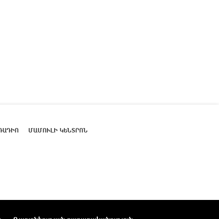
ՌԱԴԻՈ
ՄԱՄՈՒԼԻ ԿԵՆՏՐՈՆ