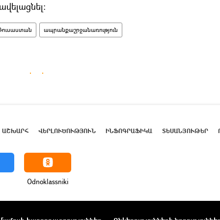
ավելացնել։
Ռուսաստան
ապրանքաշրջանառություն
ԱՇԽԱՐՀ
ՎԵՐԼՈՒԾՈՒԹՅՈՒՆ
ԻՆՖՈԳՐԱՖԻԿԱ
ՏԵՍԱՆՅՈՒԹԵՐ
Odnoklassniki