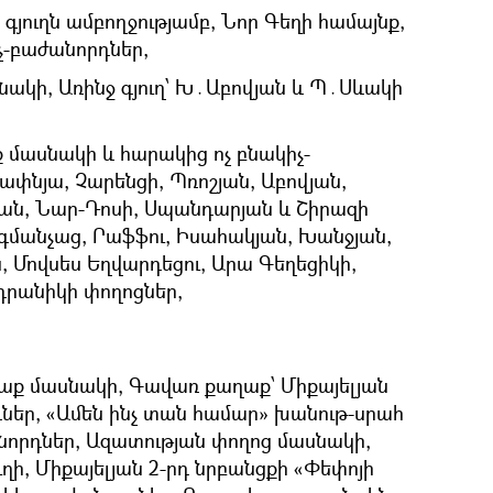
յուղն ամբողջությամբ, Նոր Գեղի համայնք,
չ-բաժանորդներ,
սնակի, Առինջ գյուղ՝ Խ․Աբովյան և Պ․Սևակի
 մասնակի և հարակից ոչ բնակիչ-
ափնյա, Չարենցի, Պռոշյան, Աբովյան,
ան, Նար-Դոսի, Սպանդարյան և Շիրազի
մանչաց, Րաֆֆու, Իսահակյան, Խանջյան,
 Մովսես Եղվարդեցու, Արա Գեղեցիկի,
դրանիկի փողոցներ,
աք մասնակի, Գավառ քաղաք՝ Միքայելյան
ներ, «Ամեն ինչ տան համար» խանութ-սրահ
նորդներ, Ազատության փողոց մասնակի,
ղի, Միքայելյան 2-րդ նրբանցքի «Փեփոյի