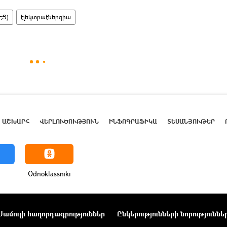
ԷՑ)
էլեկտրաէներգիա
ԱՇԽԱՐՀ
ՎԵՐԼՈՒԾՈՒԹՅՈՒՆ
ԻՆՖՈԳՐԱՖԻԿԱ
ՏԵՍԱՆՅՈՒԹԵՐ
Odnoklassniki
Մամուլի հաղորդագրություններ
Ընկերությունների նորություննե