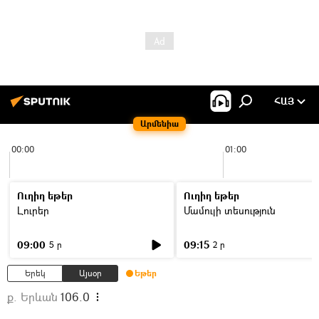
ՀԱՅ
Արմենիա
00:00
01:00
Ուղիղ եթեր
Ուղիղ եթեր
Լուրեր
Մամուլի տեսություն
09:00
09:15
5 ր
2 ր
Երեկ
Այսօր
Եթեր
ք. Երևան
106.0