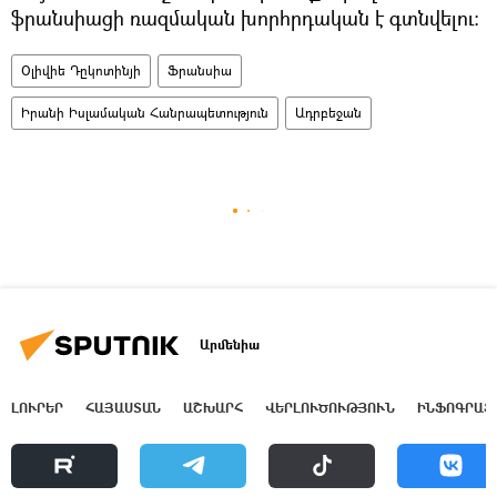
ֆրանսիացի ռազմական խորհրդական է գտնվելու։
Օլիվիե Դըկոտինյի
Ֆրանսիա
Իրանի Իսլամական Հանրապետություն
Ադրբեջան
Արմենիա
ԼՈՒՐԵՐ
ՀԱՅԱՍՏԱՆ
ԱՇԽԱՐՀ
ՎԵՐԼՈՒԾՈՒԹՅՈՒՆ
ԻՆՖՈԳՐԱՖ