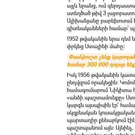
այլև նրանց, ում գերդաստ
ստեղծած թիվ 3 լաբորատորի
Ալիխանյանը բարեխոսում 
գիտնականների համար՝ պ
1952 թվականին նրա դեմ ն
փրկեց Ստալինի մահը։
Փամփուշտ չենք կարողան
համար 300 000 դոլար են
​Իսկ 1956 թվականին կատ
ընդվզում որակեցին։ Կոմո
համագումարում Նիկիտա 
«անձի պաշտամունքը» Ստա
կարգն այսպիսին էր՝ համ
սկզբնական կուսակցական 
պարտադիր քննարկում էին
պաշտպանում այն։ Այնինչ
աննախադեպ բան տեղի ու