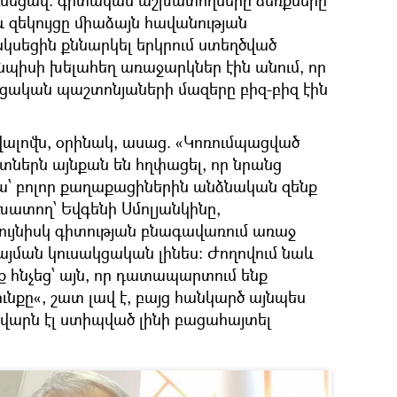
և զեկույցը միաձայն հավանության
կսեցին քննարկել երկրում ստեղծված
յնպիսի խելահեղ առաջարկներ էին անում, որ
կցական պաշտոնյաների մազերը բիզ-բիզ էին
լովն, օրինակ, ասաց. «Կոռումպացված
ատներն այնքան են հղփացել, որ նրանց
կա՝ բոլոր քաղաքացիներին անձնական զենք
խատող՝ Եվգենի Սմոլյանկինը,
ւյնիսկ գիտության բնագավառում առաջ
յման կուսակցական լինես։ Ժողովում նաև
 հնչեց՝ այն, որ դատապարտում ենք
նքը«, շատ լավ է, բայց հանկարծ այնպես
ավարն էլ ստիպված լինի բացահայտել