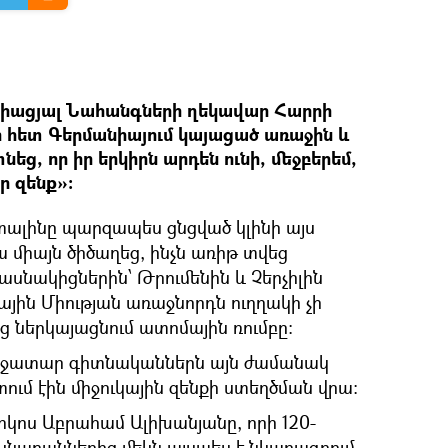
իացյալ Նահանգների ղեկավար Հարրի
 հետ Գերմանիայում կայացած առաջին և
եց, որ իր երկիրն արդեն ունի, մեջբերեմ,
ր զենք»։
Ստալինը պարզապես ցնցված կլինի այս
ա միայն ծիծաղեց, ինչն առիթ տվեց
սնակիցներին՝ Թրումենին և Չերչիլին
ային Միության առաջնորդն ուղղակի չի
ից ներկայացնում ատոմային ռումբը։
աջատար գիտնականներն այն ժամանակ
ւմ էին միջուկային զենքի ստեղծման վրա։
իկոս Աբրահամ Ալիխանյանը, որի 120-
Մեկնաբաններից մեկն այսպես է նկարագրում