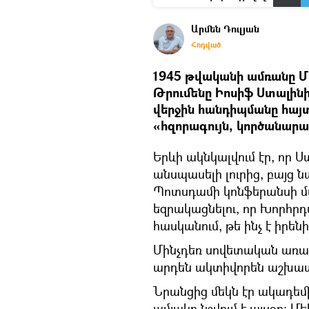
Արմեն Դուլյան
Հոդված
1945 թվականի ամռանը Մ
Թրումենը Իոսիֆ Ստալինի
վերջին հանդիպմանը հայտն
«հզորագույն, կործանարա
Երևի ակնկալվում էր, որ 
անսպասելի լուրից, բայց ն
Պոտսդամի կոնֆերանսի մա
եզրակացնելու, որ Խորհրդ
հասկանում, թե ինչ է իրեն
Մինչդեռ սովետական առ
արդեն ակտիվորեն աշխատո
Նրանցից մեկն էր ակադեմ
ամյակը նշվում է այսօր։ ​