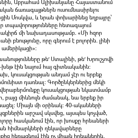
անին, Աբրահամ Ալիխանյանը Հայաստանում
ական ճառագայթներն ուսումնասիրելու
ցին Մոսկվա, և նրան փոխարինեց եղբայրը՝
իր տպավորությունները հետագայում
ակիրճ մի նախադասությամբ. «Մի հզոր
ի բնությունը, որը գերում է բոլորին. լինի
ե ամերիկացի»։
անությունները թե′ Ստալինի, թե′ Խրուշչովի
-խեթ էին նայում հայ գիտնականին։
, կուսակցության անդամ չէր ու երբեք
կոմունիստ դառնալ։ Գործընկերներից մեկի
 վերաբերմունքը կուսակցության նկատմամբ
ր, բայց միևնույն ժամանակ, նա երբեք իր
նացել։ Միայն մի օրինակ։ 40-ականների
կզբներին արշավ սկսվեց, այսպես կոչված,
ոլորը հասկանում էին, որ խոսքը հրեաների
ան հիմնարկների ղեկավարները
 հեռացնում էին ոչ միայն հրեաներին,