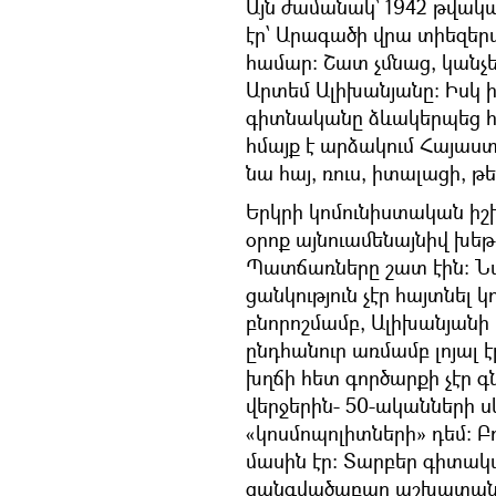
Այն ժամանակ՝ 1942 թվակ
էր՝ Արագածի վրա տիեզեր
համար։ Շատ չմնաց, կանչե
Արտեմ Ալիխանյանը։ Իսկ 
գիտնականը ձևակերպեց հ
հմայք է արձակում Հայաստան
նա հայ, ռուս, իտալացի, թ
Երկրի կոմունիստական իշխ
օրոք այնուամենայնիվ խեթ
Պատճառները շատ էին։ Նախ
ցանկություն չէր հայտնել 
բնորոշմամբ, Ալիխանյանի
ընդհանուր առմամբ լոյալ է
խղճի հետ գործարքի չէր գ
վերջերին- 50-ականների ս
«կոսմոպոլիտների» դեմ։ Բ
մասին էր։ Տարբեր գիտակ
զանգվածաբար աշխատանքից