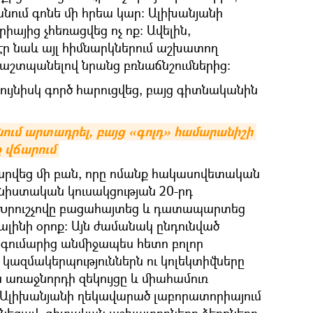
անում գոնե մի հրեա կար։ Ալիխանյանի
այից չհեռացվեց ոչ ոք։ Ավելին,
էր նաև այլ հիմնարկներում աշխատող
աշտպանելով նրանց բռնաճնշումներից։
ույնիսկ գործ հարուցվեց, բայց գիտնականին
ում արտադրել, բայց «գոլդ» համարանիշի 
ք վճարում
արվեց մի բան, որը ոմանք հակասովետական
ւնիստական կուսակցության 20-րդ
Խրուշչովը բացահայտեց և դատապարտեց
լինի օրոք։ Այն ժամանակ ընդունված
ագումարից անմիջապես հետո բոլոր
կազմակերպություններն ու կոլեկտիվները
 առաջնորդի զեկույցը և միահամուռ
, Ալիխանյանի ղեկավարած լաբորատորիայում
նեցավ. գիտական աշխատողները ձեռքները