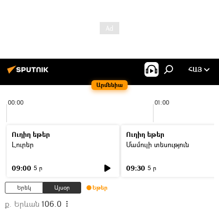
ՀԱՅ
Արմենիա
00:00
01:00
Ուղիղ եթեր
Ուղիղ եթեր
Լուրեր
Մամուլի տեսություն
09:00
09:30
5 ր
5 ր
Երեկ
Այսօր
Եթեր
ք. Երևան
106.0