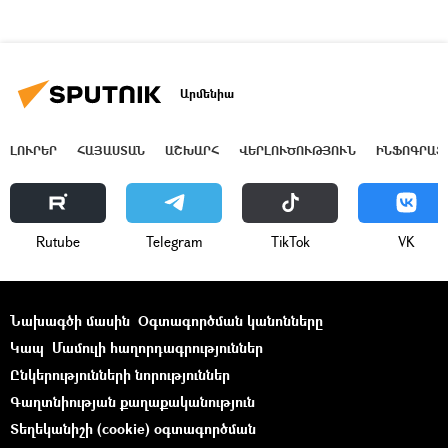
Արմենիա
ԼՈՒՐԵՐ
ՀԱՅԱՍՏԱՆ
ԱՇԽԱՐՀ
ՎԵՐԼՈՒԾՈՒԹՅՈՒՆ
ԻՆՖՈԳՐԱՖ
Rutube
Telegram
ТikТоk
VK
Նախագծի մասին
Օգտագործման կանոնները
Կապ
Մամուլի հաղորդագրություններ
Ընկերությունների նորություններ
Գաղտնիության քաղաքականություն
Տեղեկանիշի (cookie) օգտագործման