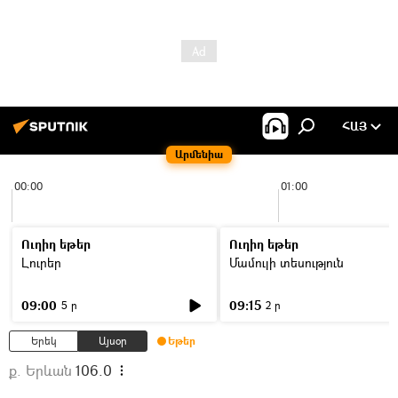
ՀԱՅ
Արմենիա
00:00
01:00
Ուղիղ եթեր
Ուղիղ եթեր
Լուրեր
Մամուլի տեսություն
09:00
09:15
5 ր
2 ր
Երեկ
Այսօր
Եթեր
ք. Երևան
106.0