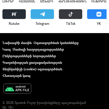
ԼՈՒՐԵՐ
ՀԱՅԱՍՏԱՆ
ԱՇԽԱՐՀ
ՎԵՐԼՈՒԾՈՒԹՅՈՒՆ
ԻՆՖՈԳՐԱՖ
Rutube
Telegram
ТikТоk
VK
Նախագծի մասին
Օգտագործման կանոնները
Կապ
Մամուլի հաղորդագրություններ
Ընկերությունների նորություններ
Գաղտնիության քաղաքականություն
Տեղեկանիշի (cookie) օգտագործման
Հետադարձ կապ
© 2026 Sputnik Բոլոր իրավունքները պաշտպանված
են. 18+