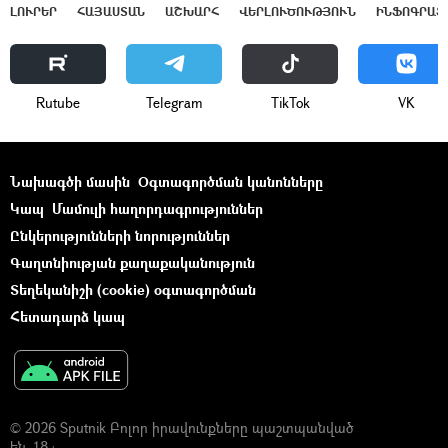
ԼՈՒՐԵՐ
ՀԱՅԱՍՏԱՆ
ԱՇԽԱՐՀ
ՎԵՐԼՈՒԾՈՒԹՅՈՒՆ
ԻՆՖՈԳՐԱՖ
Rutube
Telegram
ТikТоk
VK
Նախագծի մասին
Օգտագործման կանոնները
Կապ
Մամուլի հաղորդագրություններ
Ընկերությունների նորություններ
Գաղտնիության քաղաքականություն
Տեղեկանիշի (cookie) օգտագործման
Հետադարձ կապ
© 2026 Sputnik Բոլոր իրավունքները պաշտպանված
են. 18+