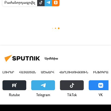
Բաժանորդագրվել
Արմենիա
ԼՈՒՐԵՐ
ՀԱՅԱՍՏԱՆ
ԱՇԽԱՐՀ
ՎԵՐԼՈՒԾՈՒԹՅՈՒՆ
ԻՆՖՈԳՐԱՖ
Rutube
Telegram
ТikТоk
VK