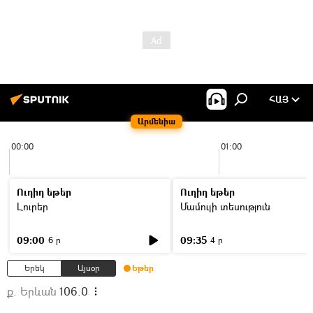
ՀԱՅ
Արմենիա
00:00
01:00
Ուղիղ եթեր
Ուղիղ եթեր
Լուրեր
Մամուլի տեսություն
09:00
09:35
6 ր
4 ր
Երեկ
Այսօր
Եթեր
ք. Երևան
106.0