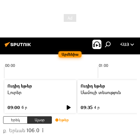
ՀԱՅ
Արմենիա
00:00
01:00
Ուղիղ եթեր
Ուղիղ եթեր
Լուրեր
Մամուլի տեսություն
09:00
09:35
6 ր
4 ր
Երեկ
Այսօր
Եթեր
ք. Երևան
106.0