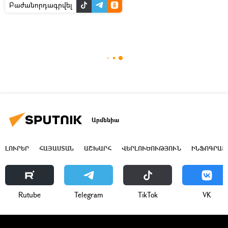
Բաժանորդագրվել
Արմենիա
ԼՈՒՐԵՐ
ՀԱՅԱՍՏԱՆ
ԱՇԽԱՐՀ
ՎԵՐԼՈՒԾՈՒԹՅՈՒՆ
ԻՆՖՈԳՐԱՖ
Rutube
Telegram
ТikТоk
VK