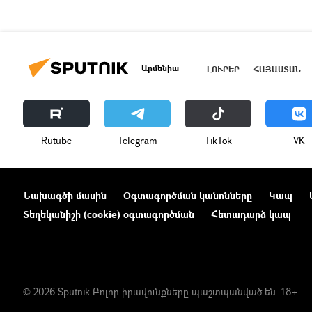
Արմենիա
ԼՈՒՐԵՐ
ՀԱՅԱՍՏԱՆ
Rutube
Telegram
ТikТоk
VK
Նախագծի մասին
Օգտագործման կանոնները
Կապ
Տեղեկանիշի (cookie) օգտագործման
Հետադարձ կապ
© 2026 Sputnik Բոլոր իրավունքները պաշտպանված են. 18+