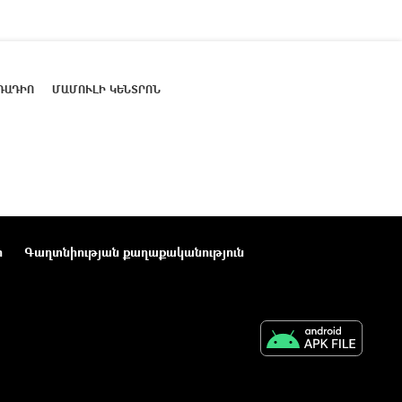
ՌԱԴԻՈ
ՄԱՄՈՒԼԻ ԿԵՆՏՐՈՆ
ր
Գաղտնիության քաղաքականություն