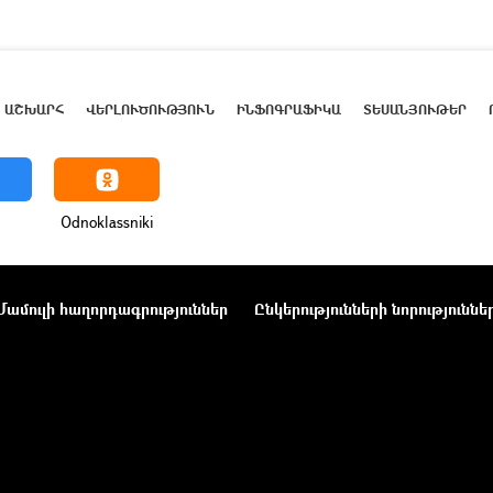
ԱՇԽԱՐՀ
ՎԵՐԼՈՒԾՈՒԹՅՈՒՆ
ԻՆՖՈԳՐԱՖԻԿԱ
ՏԵՍԱՆՅՈՒԹԵՐ
Odnoklassniki
Մամուլի հաղորդագրություններ
Ընկերությունների նորություննե