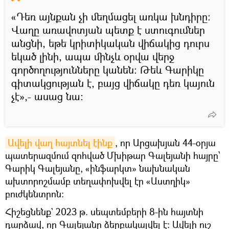
«Դեռ այնքան չի մեղմացել առկա խնդիրը։
Վաղը առավոտյան պետք է ստուգումներ
անցնի, եթե կրիտիկական վիճակից դուրս
եկած լինի, ապա մինչև օրվա վերջ
գործողությունները կանեն։ Թեև Գարիկը
գիտակցության է, բայց վիճակը դեռ կայուն
չէ»,- ասաց նա։
Ավելի վաղ հայտնել էինք
, որ Արցախյան 44-օրյա
պատերազմում զոհված Մխիթար Գալեյանի հայրը՝
Գարիկ Գալեյանը, «ինֆարկտ» նախնական
ախտորոշմամբ տեղափոխվել էր «Աստղիկ»
բուժկենտրոն։
Հիշեցնենք` 2023 թ. սեպտեմբերի 8-ին հայտնի
դարձավ, որ Գալեյանը ձերբակալվել է։ Ավելի ուշ