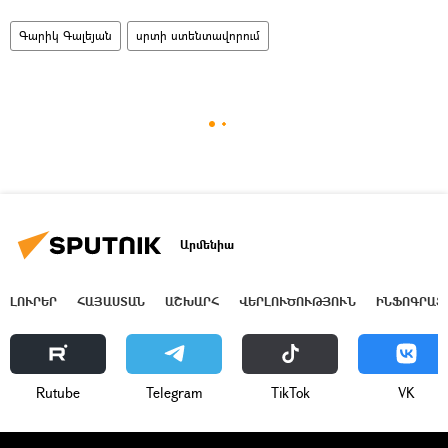
Գարիկ Գալեյան
սրտի ստենտավորում
Արմենիա
ԼՈՒՐԵՐ
ՀԱՅԱՍՏԱՆ
ԱՇԽԱՐՀ
ՎԵՐԼՈՒԾՈՒԹՅՈՒՆ
ԻՆՖՈԳՐԱՖ
Rutube
Telegram
ТikТоk
VK