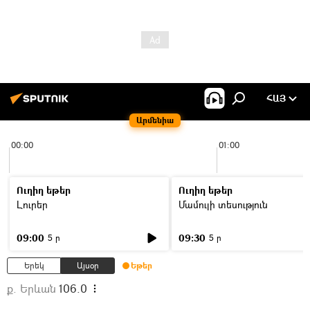
ՀԱՅ
Արմենիա
00:00
01:00
Ուղիղ եթեր
Ուղիղ եթեր
Լուրեր
Մամուլի տեսություն
09:00
09:30
5 ր
5 ր
Երեկ
Այսօր
Եթեր
ք. Երևան
106.0