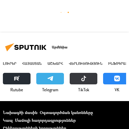
Արմենիա
ԼՈՒՐԵՐ
ՀԱՅԱՍՏԱՆ
ԱՇԽԱՐՀ
ՎԵՐԼՈՒԾՈՒԹՅՈՒՆ
ԻՆՖՈԳՐԱՖ
Rutube
Telegram
ТikТоk
VK
Նախագծի մասին
Օգտագործման կանոնները
Կապ
Մամուլի հաղորդագրություններ
Ընկերությունների նորություններ