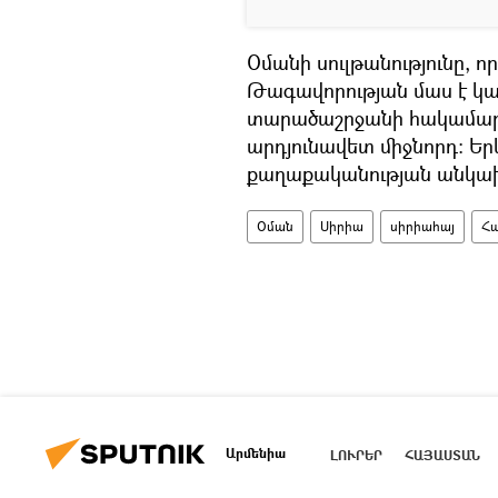
Օմանի սուլթանությունը, 
Թագավորության մաս է կազ
տարածաշրջանի հակամարտու
արդյունավետ միջնորդ: Ե
քաղաքականության անկախ
Օման
Սիրիա
սիրիահայ
Հ
Արմենիա
ԼՈՒՐԵՐ
ՀԱՅԱՍՏԱՆ