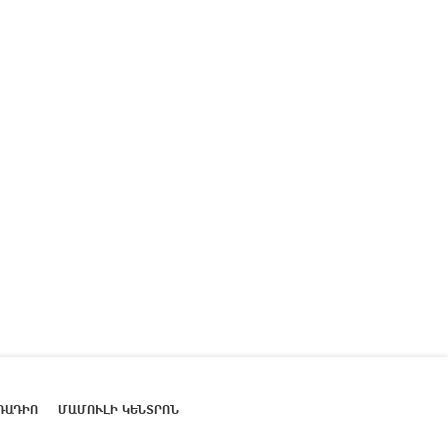
ՌԱԴԻՈ
ՄԱՄՈՒԼԻ ԿԵՆՏՐՈՆ