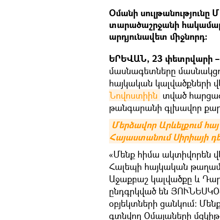
Օմանի սուլթանությունը Մ
տարածաշրջանի հակամարտո
արդյունավետ միջնորդ:
ԵՐԵՎԱՆ, 23 փետրվարի – 
մասնագետները մասնակցում
հայկական կալվածքների վ
Նովոստիին
տված հարցազր
թանգարանի գլխավոր քարտ
Մերձավոր Արևելքում հայ
Հայաստանում Սիրիայի դ
«Մենք հիմա ակտիվորեն վե
Հալեպի հայկական թաղամա
Աջաքբաշ կալվածքը և Դա
ընդգրկված են ՅՈՒՆԵՍԿՕ
օբյեկտների ցանկում։ Մեն
գտնվող Օմայաների մզկի