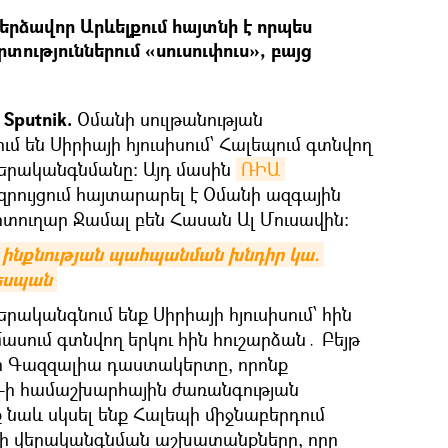
երձավոր Արևելքում հայտնի է որպես
ւթյուններում «սուսուփուս», բայց
Sputnik.
Օմանի սուլթանության
 են Սիրիայի հյուսիսում՝ Հալեպում գտնվող
երականգնմանը: Այդ մասին
ՌԻԱ 
ույցում հայտարարել է Օմանի ազգային
ուղար Ջամալ բեն Հասան Ալ Մուսավին:
 ինքնության պահպանման խնդիր կա. 
եսպան
րականգնում ենք Սիրիայի հյուսիսում՝ հին
սում գտնվող երկու հին հուշարձան․ Բեյթ
ր Գազզալիա դաստակերտը, որոնք
-ի համաշխարհային ժառանգության
ք նաև սկսել ենք Հալեպի միջնաբերդում
թի վերականգնման աշխատանքները, որը