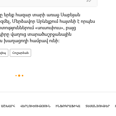
որը երեք հազար տարի առաջ Սաբեյան
մել, Մերձավոր Արևելքում հայտնի է որպես
թյուններում «սուսուփուս», բայց
րկիրը վաղուց տարածաշրջանային
 խաղացողի համբավ ունի։
ալեպ
Հուշարձան
ԱՇԽԱՐՀ
ՎԵՐԼՈՒԾՈՒԹՅՈՒՆ
ԻՆՖՈԳՐԱՖԻԿԱ
ՏԵՍԱՆՅՈՒԹԵՐ